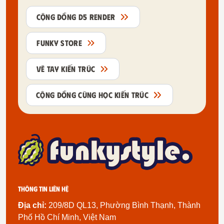
CỘNG ĐỒNG D5 RENDER
FUNKY STORE
VẼ TAY KIẾN TRÚC
CỘNG ĐỒNG CÙNG HỌC KIẾN TRÚC
Thông tin liên hệ
Địa chỉ:
209/8D QL13, Phường Bình Thạnh, Thành
Phố Hồ Chí Minh, Việt Nam