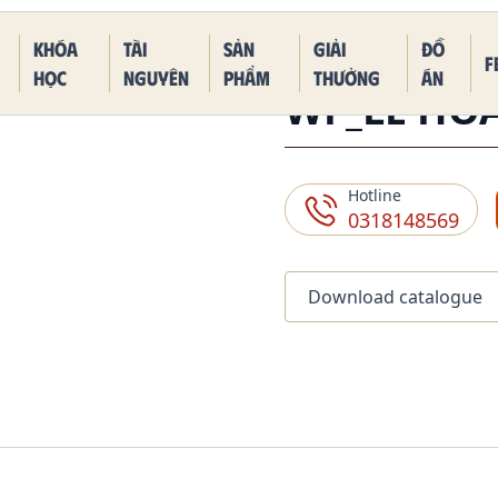
 Piece Kaido Blue Dragon Form
Khóa
Tài
Sản
Giải
Đồ
F
học
nguyên
phẩm
thưởng
án
WF_LÊ HO
Hotline
0318148569
Download catalogue