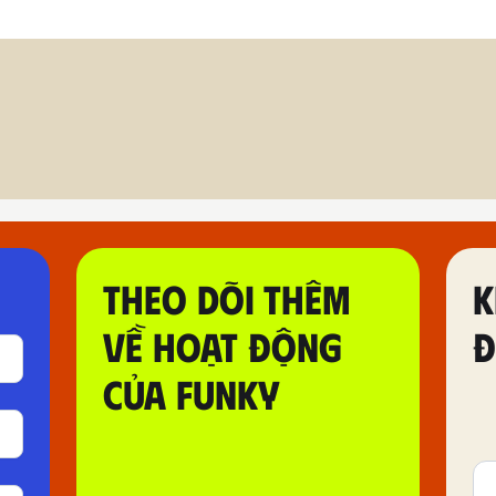
THEO DÕI THÊM
K
VỀ HOẠT ĐỘNG
Đ
CỦA FUNKY