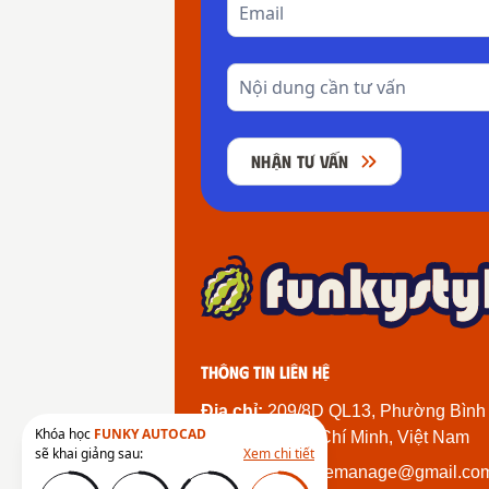
NHẬN TƯ VẤN
Thông tin liên hệ
Địa chỉ:
209/8D QL13, Phường Bình
Khóa học
FUNKY AUTOCAD
Thành Phố Hồ Chí Minh, Việt Nam
sẽ khai giảng sau:
Xem chi tiết
Email:
funkystylemanage@gmail.co