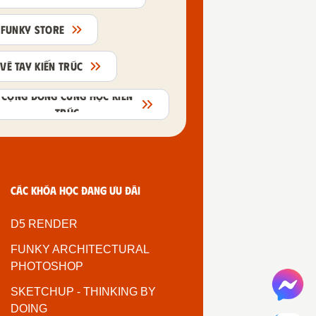
FUNKY STORE
VẼ TAY KIẾN TRÚC
CỘNG ĐỒNG CÙNG HỌC KIẾN
TRÚC
Các khóa học đang ưu đãi
D5 RENDER
FUNKY ARCHITECTURAL
PHOTOSHOP
SKETCHUP - THINKING BY
DOING