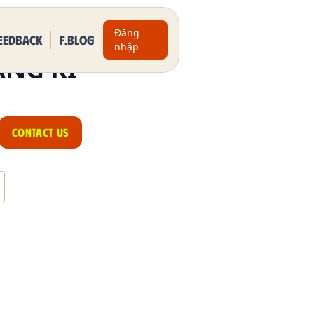
Đăng
eedback
F.BLOG
nhập
ÀNG KÌ
CONTACT US