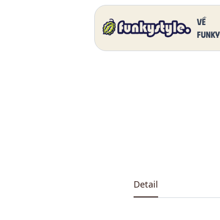
Home
Our Products
DK 5011 One
Về
funky
Detail