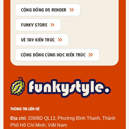
CỘNG ĐỒNG D5 RENDER
FUNKY STORE
VẼ TAY KIẾN TRÚC
CỘNG ĐỒNG CÙNG HỌC KIẾN TRÚC
Thông tin liên hệ
Địa chỉ:
209/8D QL13, Phường Bình Thạnh, Thành
Phố Hồ Chí Minh, Việt Nam