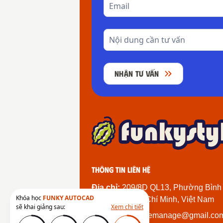
NHẬN TƯ VẤN
Thông tin liên hệ
Địa chỉ:
209/8D QL13, Phường Bình
Khóa học
FUNKY AUTOCAD
Thành Phố Hồ Chí Minh, Việt Nam
sẽ khai giảng sau:
Xem chi tiết
Email:
funkystylemanage@gmail.co