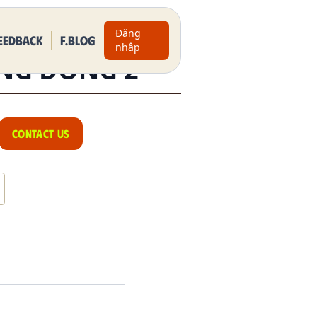
Đăng
eedback
F.BLOG
nhập
NG ĐỒNG 2
CONTACT US