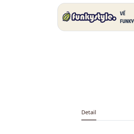
Home
Our Products
DK 5011 One
Về
funky
Detail