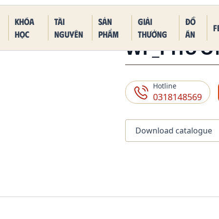
 Piece Kaido Blue Dragon Form
Khóa
Tài
Sản
Giải
Đồ
F
học
nguyên
phẩm
thưởng
án
WF_PHƯƠ
Hotline
0318148569
Download catalogue