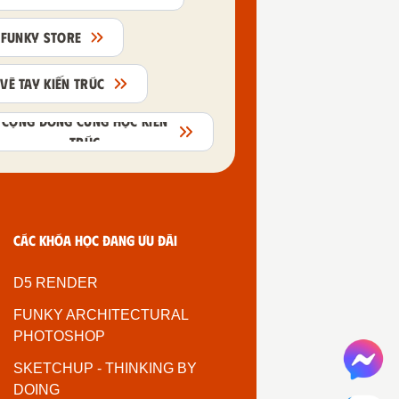
FUNKY STORE
VẼ TAY KIẾN TRÚC
CỘNG ĐỒNG CÙNG HỌC KIẾN
TRÚC
Các khóa học đang ưu đãi
D5 RENDER
FUNKY ARCHITECTURAL
PHOTOSHOP
SKETCHUP - THINKING BY
DOING