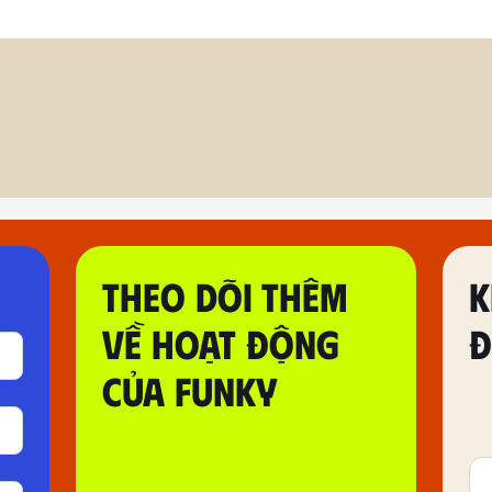
THEO DÕI THÊM
K
VỀ HOẠT ĐỘNG
Đ
CỦA FUNKY