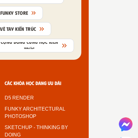
FUNKY STORE
VẼ TAY KIẾN TRÚC
CỘNG ĐỒNG CÙNG HỌC KIẾN
TRÚC
Các khóa học đang ưu đãi
D5 RENDER
FUNKY ARCHITECTURAL
PHOTOSHOP
SKETCHUP - THINKING BY
DOING