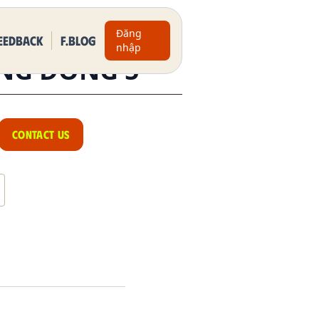
Đăng
eedback
F.BLOG
nhập
NG ĐỒNG 5
CONTACT US