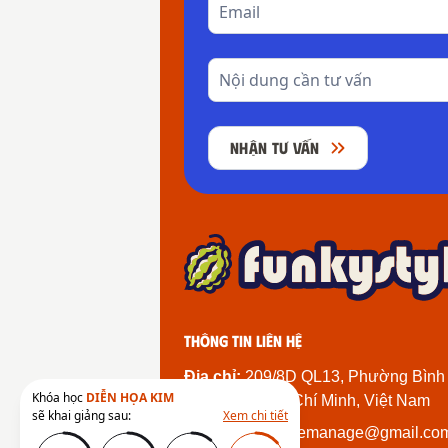
NHẬN TƯ VẤN
Thông tin liên hệ
Địa chỉ:
209/8D QL13, Phường Bình
Khóa học
DIỄN HỌA KIM
Thành Phố Hồ Chí Minh, Việt Nam
sẽ khai giảng sau:
Xem chi tiết
Email:
funkystylemanage@gmail.co