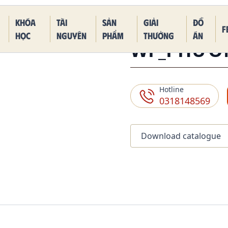
 Piece Kaido Blue Dragon Form
Khóa
Tài
Sản
Giải
Đồ
F
học
nguyên
phẩm
thưởng
án
WF_PHƯƠ
Hotline
0318148569
Download catalogue