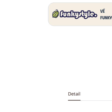
Home
Our Products
DK 5011 One
Về
funky
Detail