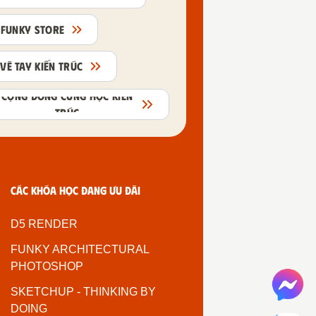
FUNKY STORE
VẼ TAY KIẾN TRÚC
CỘNG ĐỒNG CÙNG HỌC KIẾN
TRÚC
Các khóa học đang ưu đãi
D5 RENDER
FUNKY ARCHITECTURAL
PHOTOSHOP
SKETCHUP - THINKING BY
DOING