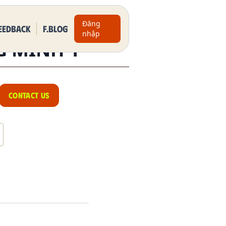
Đăng
eedback
F.BLOG
nhập
 MINH 1
CONTACT US