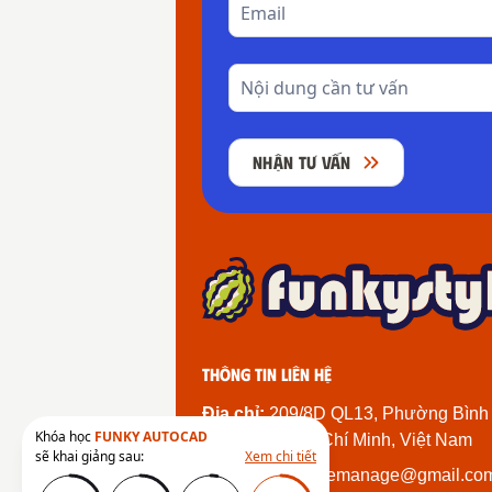
NHẬN TƯ VẤN
Thông tin liên hệ
Địa chỉ:
209/8D QL13, Phường Bình
Khóa học
FUNKY AUTOCAD
Thành Phố Hồ Chí Minh, Việt Nam
sẽ khai giảng sau:
Xem chi tiết
Email:
funkystylemanage@gmail.co