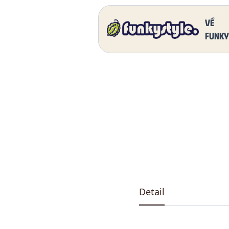
Home
Our Products
DK 5011 One
Về
funky
Detail