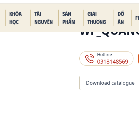
 Piece Kaido Blue Dragon Form
Khóa
Tài
Sản
Giải
Đồ
F
học
nguyên
phẩm
thưởng
án
WF_QUANG
Hotline
0318148569
Download catalogue