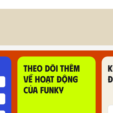
THEO DÕI THÊM
K
VỀ HOẠT ĐỘNG
Đ
CỦA FUNKY