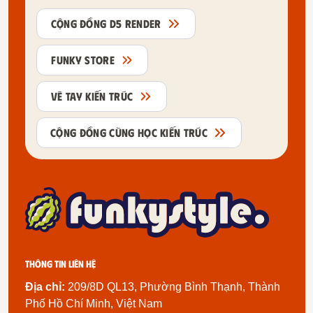
CỘNG ĐỒNG D5 RENDER
FUNKY STORE
VẼ TAY KIẾN TRÚC
CỘNG ĐỒNG CÙNG HỌC KIẾN TRÚC
Thông tin liên hệ
Địa chỉ:
209/8D QL13, Phường Bình Thạnh, Thành
Phố Hồ Chí Minh, Việt Nam