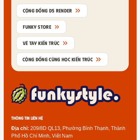
CỘNG ĐỒNG D5 RENDER
FUNKY STORE
VẼ TAY KIẾN TRÚC
CỘNG ĐỒNG CÙNG HỌC KIẾN TRÚC
Thông tin liên hệ
Địa chỉ:
209/8D QL13, Phường Bình Thạnh, Thành
Phố Hồ Chí Minh, Việt Nam