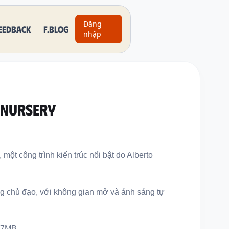
Đăng
eedback
F.BLOG
nhập
 Nursery
 một công trình kiến trúc nổi bật do Alberto
rắng chủ đạo, với không gian mở và ánh sáng tự
87MB.