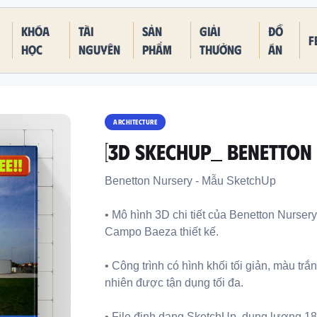
Khóa
Tài
Sản
Giải
Đồ
F
học
nguyên
phẩm
thưởng
án
ARCHITECTURE
[3D SKECHUP_ Benetton
Benetton Nursery - Mẫu SketchUp
• Mô hình 3D chi tiết của Benetton Nursery,
Campo Baeza thiết kế.
• Công trình có hình khối tối giản, màu t
nhiên được tận dụng tối đa.
• File định dạng SketchUp, dung lượng 1