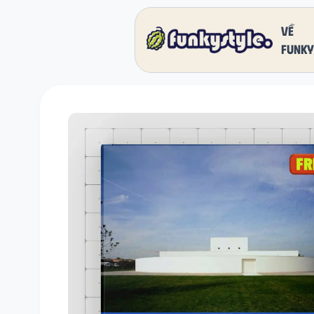
Về
funky