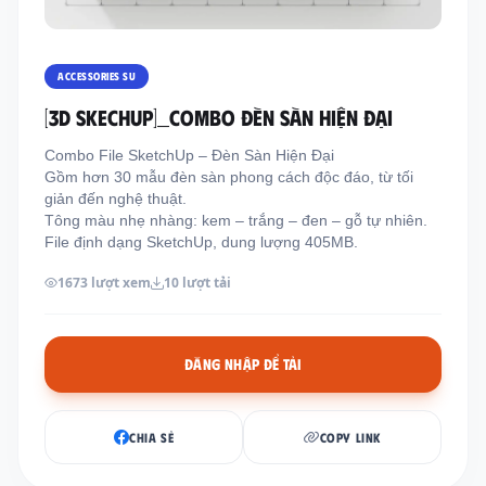
Thông tin liên hệ
Địa chỉ:
209/8D QL13, Phường Bình Thạnh,
ACCESSORIES SU
Thành Phố Hồ Chí Minh, Việt Nam
[3D SKECHUP]_Combo Đèn sàn hiện đại
Email:
funkystylemanage@gmail.com
Combo File SketchUp – Đèn Sàn Hiện Đại
Điện thoại:
093 803 9170
Gồm hơn 30 mẫu đèn sàn phong cách độc đáo, từ tối
giản đến nghệ thuật.
Tông màu nhẹ nhàng: kem – trắng – đen – gỗ tự nhiên.
Đăng nhập
File định dạng SketchUp, dung lượng 405MB.
Đăng ký
1673 lượt xem
10 lượt tải
ĐĂNG NHẬP ĐỂ TẢI
CHIA SẺ
COPY LINK