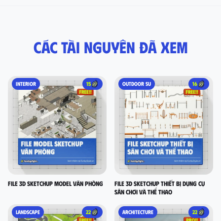
Các tài nguyên đã xem
INTERIOR
15
OUTDOOR SU
16
FILE 3D SKETCHUP MODEL VĂN PHÒNG
FILE 3D SKETCHUP thiết bị dụng cụ
sân chơi và thể thao
LANDSCAPE
22
ARCHITECTURE
22