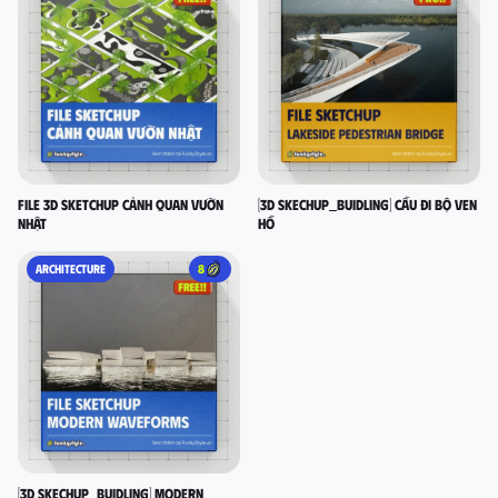
File 3D Sketchup Cảnh quan vườn
[3D SKECHUP_BUIDLING] Cầu đi bộ ven
nhật
hồ
ARCHITECTURE
8
[3D SKECHUP_BUIDLING] Modern