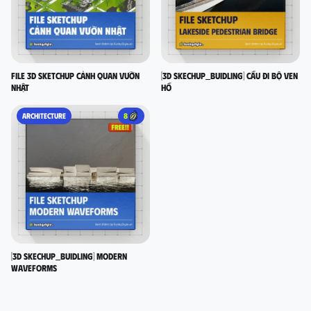
File 3D Sketchup Cảnh quan vườn
[3D SKECHUP_BUIDLING] Cầu đi bộ ven
nhật
hồ
ARCHITECTURE
8
[3D SKECHUP_BUIDLING] Modern
Waveforms