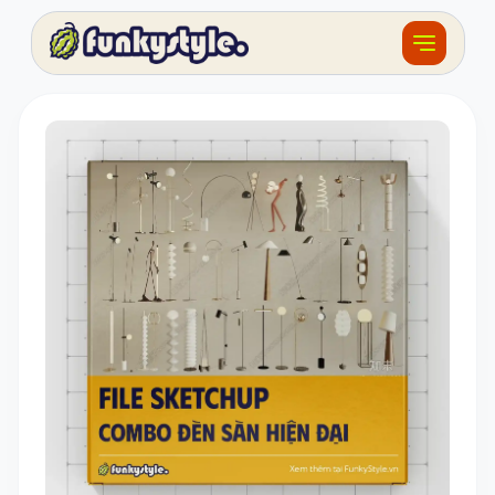
Về funky
Khóa học
Tài nguyên
Sản phẩm
Giải thưởng
Đồ án
Feedback
F.BLOG