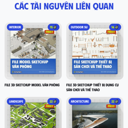
Các tài nguyên liên quan
INTERIOR
15
OUTDOOR SU
16
FILE 3D SKETCHUP MODEL VĂN PHÒNG
FILE 3D SKETCHUP thiết bị dụng cụ
sân chơi và thể thao
LANDSCAPE
22
ARCHITECTURE
22