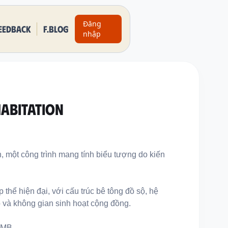
Đăng
eedback
F.BLOG
nhập
habitation
on, một công trình mang tính biểu tượng do kiến
 thể hiện đại, với cấu trúc bê tông đồ sộ, hệ
o và không gian sinh hoạt cộng đồng.
9MB.