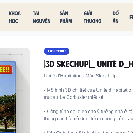
Khóa
Tài
Sản
Giải
Đồ
F
học
nguyên
phẩm
thưởng
án
ARCHITECTURE
[3D SKECHUP]_ Unité d_
Unité d'Habitation - Mẫu SketchUp
• Mô hình 3D chi tiết của Unité d'Habitati
trúc sư Le Corbusier thiết kế.
• Công trình đại diện cho ý tưởng nhà ở tập
thống căn hộ mô-đun, lối đi chung trên ca
• File định dạng SketchUp, dung lượng 1