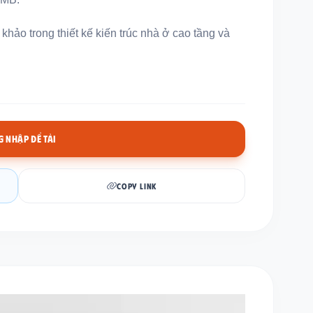
khảo trong thiết kế kiến trúc nhà ở cao tầng và
 NHẬP ĐỂ TẢI
COPY LINK