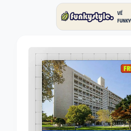
Về
funky