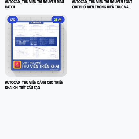
AutoCad_Thư viện tài nguyên mẫu
AutoCad_Thư viện tài nguyên font
Hatch
chữ phổ biến trong Kiến Trúc và
Xây Dựng
CAD
25
AutoCad_Thư viện dành cho Triển
Khai Chi Tiết Cấu Tạo