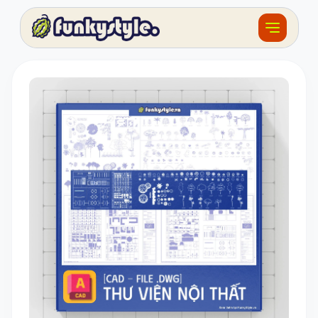
Về funky
Khóa học
Tài nguyên
Sản phẩm
Giải thưởng
Đồ án
Feedback
F.BLOG