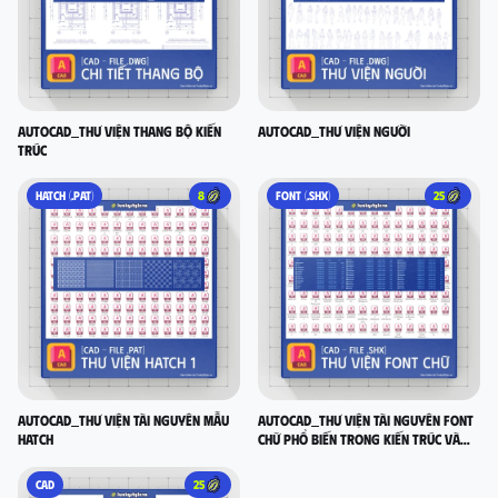
AutoCad_Thư viện thang bộ kiến
AutoCad_Thư viện người
trúc
HATCH (.PAT)
8
FONT (.SHX)
25
AutoCad_Thư viện tài nguyên mẫu
AutoCad_Thư viện tài nguyên font
Hatch
chữ phổ biến trong Kiến Trúc và
Xây Dựng
CAD
25