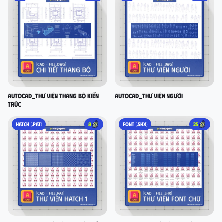
AutoCad_Thư viện thang bộ kiến
AutoCad_Thư viện người
trúc
HATCH (.PAT)
8
FONT (.SHX)
25