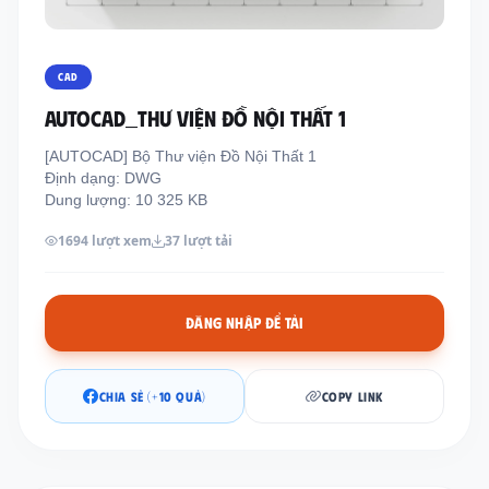
Thông tin liên hệ
Địa chỉ:
209/8D QL13, Phường Bình Thạnh,
CAD
Thành Phố Hồ Chí Minh, Việt Nam
AutoCad_Thư viện Đồ Nội Thất 1
Email:
funkystylemanage@gmail.com
[AUTOCAD] Bộ Thư viện Đồ Nội Thất 1
Điện thoại:
093 803 9170
Định dạng: DWG
Dung lượng: 10 325 KB
1694 lượt xem
37 lượt tải
Đăng nhập
Đăng ký
ĐĂNG NHẬP ĐỂ TẢI
CHIA SẺ (+10 QUẢ)
COPY LINK