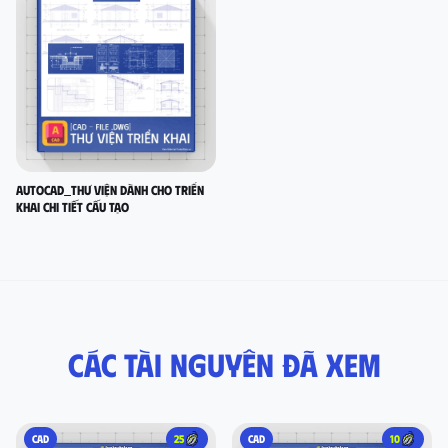
AutoCad_Thư viện dành cho Triển
Khai Chi Tiết Cấu Tạo
Các tài nguyên đã xem
CAD
25
CAD
10