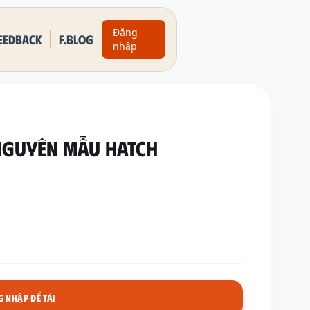
Đăng
eedback
F.BLOG
nhập
nguyên mẫu Hatch
 NHẬP ĐỂ TẢI