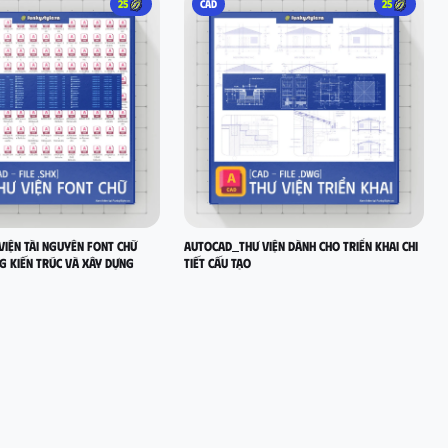
25
CAD
25
iện tài nguyên font chữ
AutoCad_Thư viện dành cho Triển Khai Chi
g Kiến Trúc và Xây Dựng
Tiết Cấu Tạo