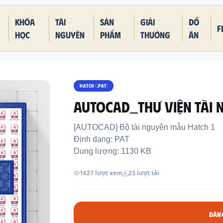
Khóa
Tài
Sản
Giải
Đồ
F
học
nguyên
phẩm
thưởng
án
HATCH (.PAT)
AutoCad_Thư viện tài 
[AUTOCAD] Bộ tài nguyên mẫu Hatch 1
Định dạng: PAT
Dung lượng: 1130 KB
1627 lượt xem
23 lượt tải
ĐĂNG