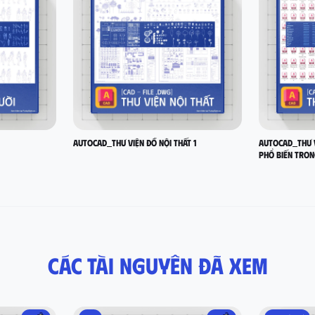
AutoCad_Thư viện Đồ Nội Thất 1
AutoCad_Thư v
phổ biến tron
Các tài nguyên đã xem