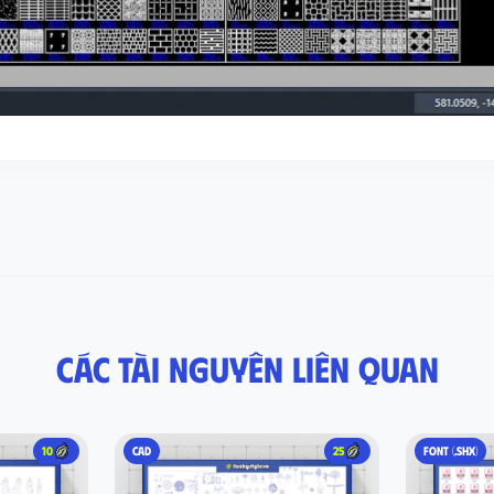
Các tài nguyên liên quan
10
CAD
25
FONT (.SHX)