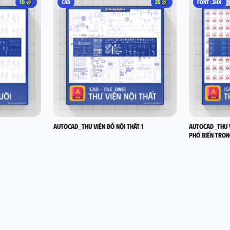
10
CAD
25
FONT (.SHX)
AutoCad_Thư viện Đồ Nội Thất 1
AutoCad_Thư v
phổ biến tron