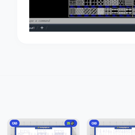
CAD
25
CAD