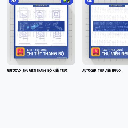
CAD
25
CAD
AutoCad_Thư viện thang bộ kiến trúc
AutoCad_Thư viện người