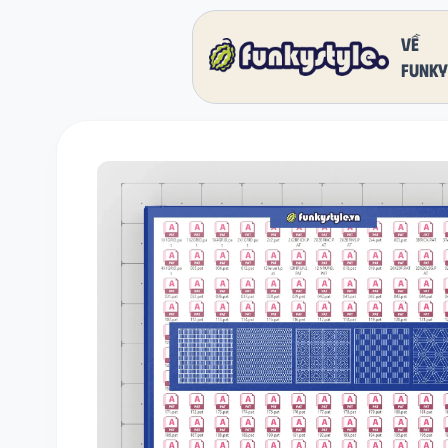
Về
funky