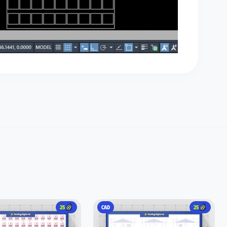
25
CAD
25