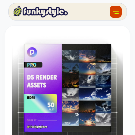
Về funky
Khóa học
Tài nguyên
Sản phẩm
Giải thưởng
Đồ án
Feedback
F.BLOG