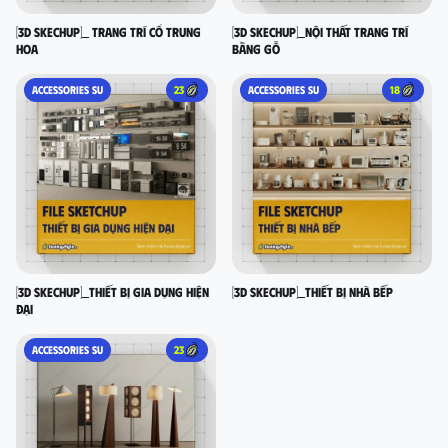
[3D SKECHUP]_ Trang trí cổ Trung
[3D SKECHUP]_Nội thất trang trí
Hoa
bằng gỗ
ACCESSORIES SU
23
ACCESSORIES SU
18
[3D SKECHUP]_Thiết bị gia dụng hiện
[3D SKECHUP]_Thiết bị nhà bếp
đại
ACCESSORIES SU
23