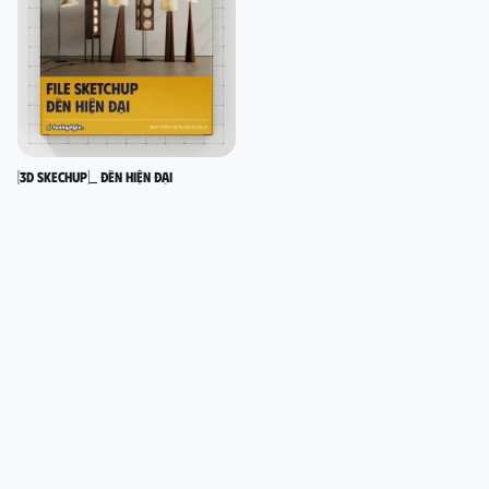
[3D SKECHUP]_ Đèn hiện đại