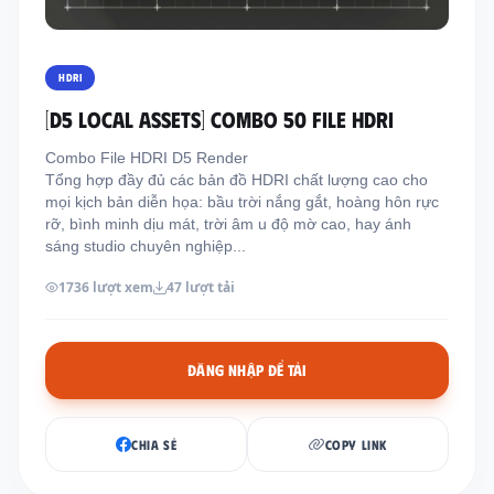
Thông tin liên hệ
Địa chỉ:
209/8D QL13, Phường Bình Thạnh,
HDRI
Thành Phố Hồ Chí Minh, Việt Nam
[D5 LOCAL ASSETS] COMBO 50 FILE HDRI
Email:
funkystylemanage@gmail.com
Combo File HDRI D5 Render
Điện thoại:
093 803 9170
Tổng hợp đầy đủ các bản đồ HDRI chất lượng cao cho
mọi kịch bản diễn họa: bầu trời nắng gắt, hoàng hôn rực
rỡ, bình minh dịu mát, trời âm u độ mờ cao, hay ánh
Đăng nhập
sáng studio chuyên nghiệp...
Đăng ký
1736 lượt xem
47 lượt tải
ĐĂNG NHẬP ĐỂ TẢI
CHIA SẺ
COPY LINK