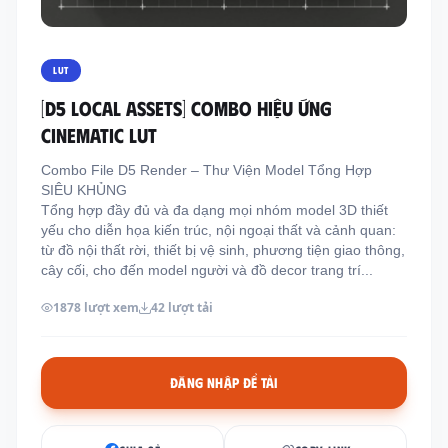
Thông tin liên hệ
Địa chỉ:
209/8D QL13, Phường Bình Thạnh,
LUT
Thành Phố Hồ Chí Minh, Việt Nam
[D5 LOCAL ASSETS] COMBO HIỆU ỨNG
Email:
funkystylemanage@gmail.com
CINEMATIC LUT
Điện thoại:
093 803 9170
Combo File D5 Render – Thư Viện Model Tổng Hợp
SIÊU KHỦNG
Tổng hợp đầy đủ và đa dạng mọi nhóm model 3D thiết
Đăng nhập
yếu cho diễn họa kiến trúc, nội ngoại thất và cảnh quan:
Đăng ký
từ đồ nội thất rời, thiết bị vệ sinh, phương tiện giao thông,
cây cối, cho đến model người và đồ decor trang trí...
1878 lượt xem
42 lượt tải
ĐĂNG NHẬP ĐỂ TẢI