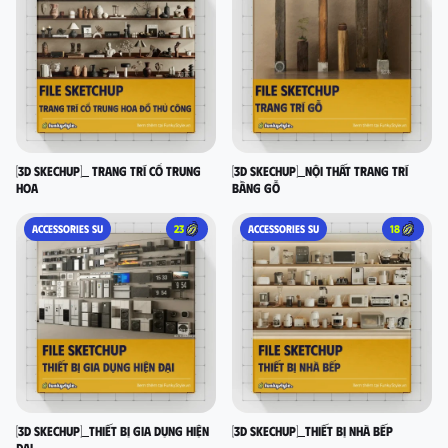
[3D SKECHUP]_ Trang trí cổ Trung
[3D SKECHUP]_Nội thất trang trí
Hoa
bằng gỗ
ACCESSORIES SU
23
ACCESSORIES SU
18
[3D SKECHUP]_Thiết bị gia dụng hiện
[3D SKECHUP]_Thiết bị nhà bếp
đại