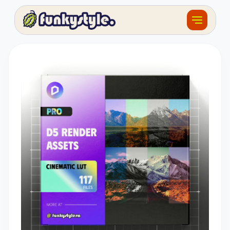
Về funky
Khóa học
Tài nguyên
Sản phẩm
Giải thưởng
Đồ án
Feedback
F.BLOG