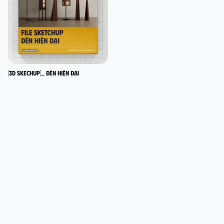
[3D SKECHUP]_ Đèn hiện đại