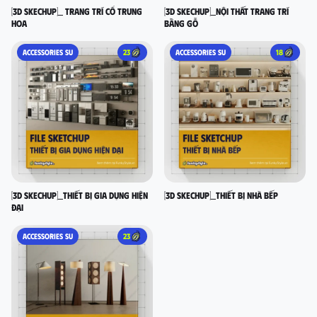
[3D SKECHUP]_ Trang trí cổ Trung
[3D SKECHUP]_Nội thất trang trí
Hoa
bằng gỗ
ACCESSORIES SU
23
ACCESSORIES SU
18
[3D SKECHUP]_Thiết bị gia dụng hiện
[3D SKECHUP]_Thiết bị nhà bếp
đại
ACCESSORIES SU
23