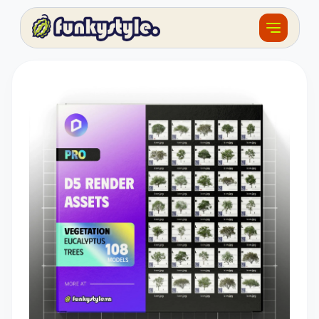
Về funky
Khóa học
Tài nguyên
Sản phẩm
Giải thưởng
Đồ án
Feedback
F.BLOG