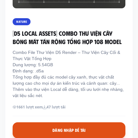
Thông tin liên hệ
Địa chỉ:
209/8D QL13, Phường Bình Thạnh,
NATURE
Thành Phố Hồ Chí Minh, Việt Nam
[D5 LOCAL ASSETS] COMBO THƯ VIỆN CÂY
Email:
funkystylemanage@gmail.com
BÓNG MÁT TÁN RỘNG TỔNG HỢP 108 MODEL
Điện thoại:
093 803 9170
Combo File Thư Viện D5 Render – Thư Viện Cây Cối &
Thực Vật Tổng Hợp
Dung lượng: 5.54GB
Đăng nhập
Định dạng: .d5a
Đăng ký
Tổng hợp đầy đủ các model cây xanh, thực vật chất
lượng cao cho mọi dự án kiến trúc và cảnh quan: cây...
Thêm vào thư viện Local dễ dàng, tối ưu lưới nhẹ nhàng,
vật liệu sắc nét.
1661 lượt xem
47 lượt tải
ĐĂNG NHẬP ĐỂ TẢI