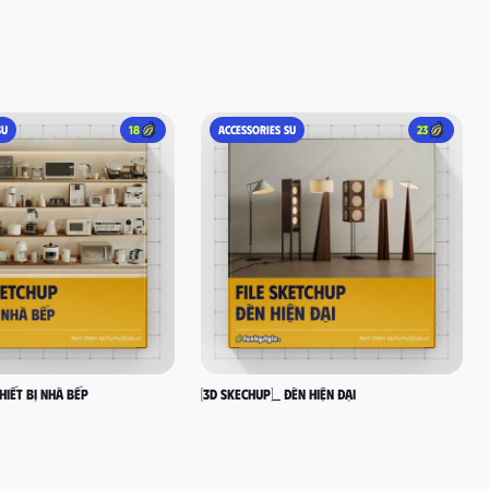
SU
18
ACCESSORIES SU
23
hiết bị nhà bếp
[3D SKECHUP]_ Đèn hiện đại