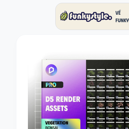
Về
funky