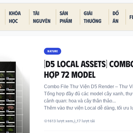
Khóa
Tài
Sản
Giải
Đồ
F
học
nguyên
phẩm
thưởng
án
NATURE
[D5 LOCAL ASSETS] COMB
HỢP 72 MODEL
Combo File Thư Viện D5 Render – Thư V
Tổng hợp đầy đủ các model cây xanh, thực
cảnh quan: hoa và cây thân thảo...
Thêm vào thư viện Local dễ dàng, tối ưu lư
1613 lượt xem
17 lượt tải