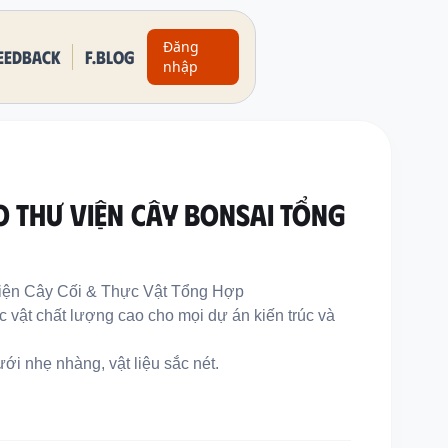
Đăng
eedback
F.BLOG
nhập
O THƯ VIỆN CÂY BONSAI TỔNG
iện Cây Cối & Thực Vật Tổng Hợp
 vật chất lượng cao cho mọi dự án kiến trúc và
ới nhẹ nhàng, vật liệu sắc nét.