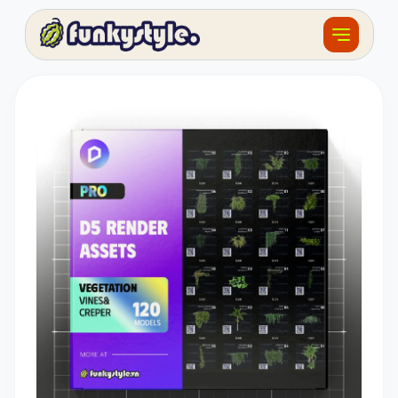
Về funky
Khóa học
Tài nguyên
Sản phẩm
Giải thưởng
Đồ án
Feedback
F.BLOG