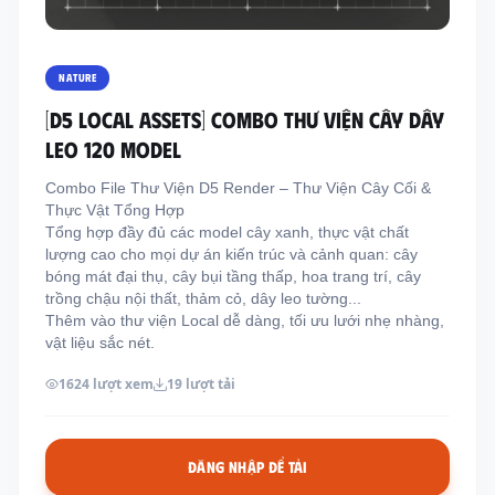
Thông tin liên hệ
Địa chỉ:
209/8D QL13, Phường Bình Thạnh,
NATURE
Thành Phố Hồ Chí Minh, Việt Nam
[D5 LOCAL ASSETS] COMBO THƯ VIỆN CÂY DÂY
Email:
funkystylemanage@gmail.com
LEO 120 MODEL
Điện thoại:
093 803 9170
Combo File Thư Viện D5 Render – Thư Viện Cây Cối &
Thực Vật Tổng Hợp
Tổng hợp đầy đủ các model cây xanh, thực vật chất
Đăng nhập
lượng cao cho mọi dự án kiến trúc và cảnh quan: cây
Đăng ký
bóng mát đại thụ, cây bụi tầng thấp, hoa trang trí, cây
trồng chậu nội thất, thảm cỏ, dây leo tường...
Thêm vào thư viện Local dễ dàng, tối ưu lưới nhẹ nhàng,
vật liệu sắc nét.
1624 lượt xem
19 lượt tải
ĐĂNG NHẬP ĐỂ TẢI