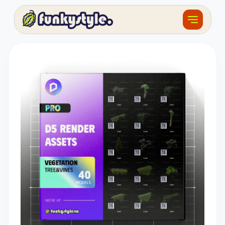
Về funky
Khóa học
Tài nguyên
Sản phẩm
Giải thưởng
Đồ án
Feedback
F.BLOG