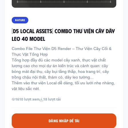
Thông tin liên hệ
Địa chỉ:
209/8D QL13, Phường Bình Thạnh,
NATURE
Thành Phố Hồ Chí Minh, Việt Nam
[D5 LOCAL ASSETS] COMBO THƯ VIỆN CÂY DÂY
Email:
funkystylemanage@gmail.com
LEO 40 MODEL
Điện thoại:
093 803 9170
Combo File Thư Viện D5 Render – Thư Viện Cây Cối &
Thực Vật Tổng Hợp
Tổng hợp đầy đủ các model cây xanh, thực vật chất
Đăng nhập
lượng cao cho mọi dự án kiến trúc và cảnh quan: cây
Đăng ký
bóng mát đại thụ, cây bụi tầng thấp, hoa trang trí, cây
trồng chậu nội thất, thảm cỏ, dây leo tường...
Thêm vào thư viện Local dễ dàng, tối ưu lưới nhẹ nhàng,
vật liệu sắc nét.
1610 lượt xem
18 lượt tải
ĐĂNG NHẬP ĐỂ TẢI