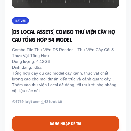
Thông tin liên hệ
Địa chỉ:
209/8D QL13, Phường Bình Thạnh,
NATURE
Thành Phố Hồ Chí Minh, Việt Nam
[D5 LOCAL ASSETS] COMBO THƯ VIỆN CÂY HỌ
Email:
funkystylemanage@gmail.com
CAU TỔNG HỢP 54 MODEL
Điện thoại:
093 803 9170
Combo File Thư Viện D5 Render – Thư Viện Cây Cối &
Thực Vật Tổng Hợp
Dung lượng: 4.12GB
Đăng nhập
Định dạng: .d5a
Đăng ký
Tổng hợp đầy đủ các model cây xanh, thực vật chất
lượng cao cho mọi dự án kiến trúc và cảnh quan: cây...
Thêm vào thư viện Local dễ dàng, tối ưu lưới nhẹ nhàng,
vật liệu sắc nét.
1769 lượt xem
42 lượt tải
ĐĂNG NHẬP ĐỂ TẢI