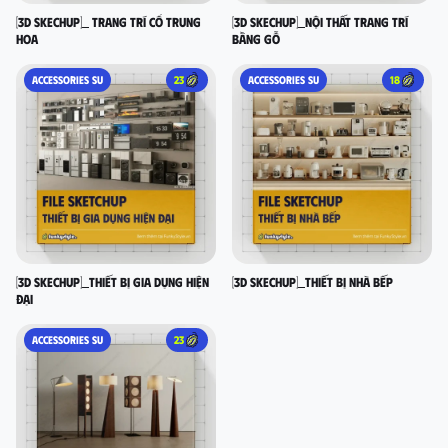
[3D SKECHUP]_ Trang trí cổ Trung
[3D SKECHUP]_Nội thất trang trí
Hoa
bằng gỗ
ACCESSORIES SU
23
ACCESSORIES SU
18
[3D SKECHUP]_Thiết bị gia dụng hiện
[3D SKECHUP]_Thiết bị nhà bếp
đại
ACCESSORIES SU
23