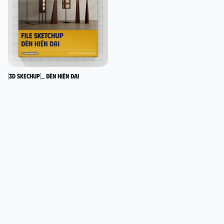
[3D SKECHUP]_ Đèn hiện đại