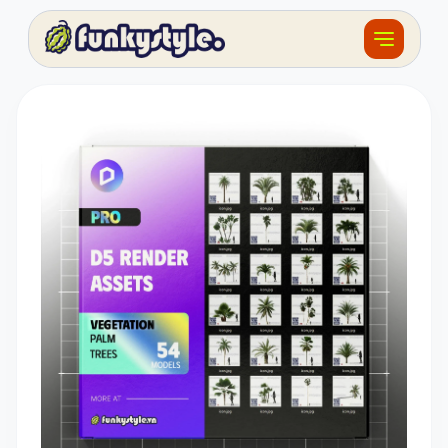
Về funky
Khóa học
Tài nguyên
Sản phẩm
Giải thưởng
Đồ án
Feedback
F.BLOG