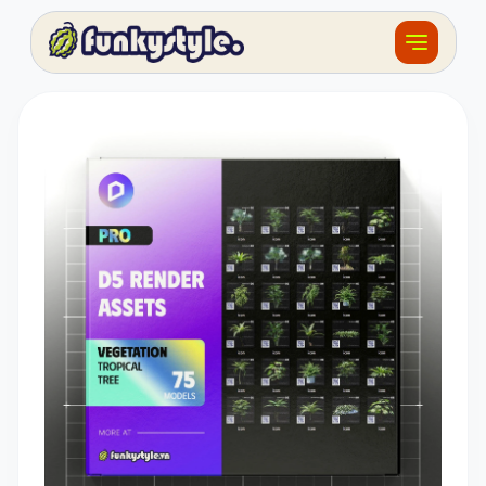
Về funky
Khóa học
Tài nguyên
Sản phẩm
Giải thưởng
Đồ án
Feedback
F.BLOG