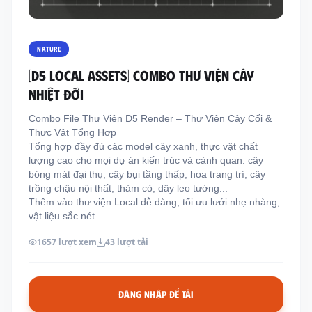
Thông tin liên hệ
Địa chỉ:
209/8D QL13, Phường Bình Thạnh,
NATURE
Thành Phố Hồ Chí Minh, Việt Nam
[D5 LOCAL ASSETS] COMBO THƯ VIỆN CÂY
Email:
funkystylemanage@gmail.com
NHIỆT ĐỚI
Điện thoại:
093 803 9170
Combo File Thư Viện D5 Render – Thư Viện Cây Cối &
Thực Vật Tổng Hợp
Tổng hợp đầy đủ các model cây xanh, thực vật chất
Đăng nhập
lượng cao cho mọi dự án kiến trúc và cảnh quan: cây
Đăng ký
bóng mát đại thụ, cây bụi tầng thấp, hoa trang trí, cây
trồng chậu nội thất, thảm cỏ, dây leo tường...
Thêm vào thư viện Local dễ dàng, tối ưu lưới nhẹ nhàng,
vật liệu sắc nét.
1657 lượt xem
43 lượt tải
ĐĂNG NHẬP ĐỂ TẢI