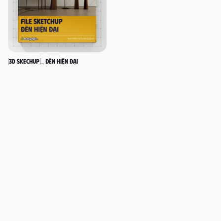
[3D SKECHUP]_ Đèn hiện đại