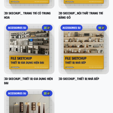
[3D SKECHUP]_ Trang trí cổ Trung
[3D SKECHUP]_Nội thất trang trí
Hoa
bằng gỗ
ACCESSORIES SU
23
ACCESSORIES SU
18
[3D SKECHUP]_Thiết bị gia dụng hiện
[3D SKECHUP]_Thiết bị nhà bếp
đại
ACCESSORIES SU
23