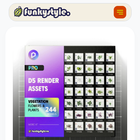
Về funky
Khóa học
Tài nguyên
Sản phẩm
Giải thưởng
Đồ án
Feedback
F.BLOG