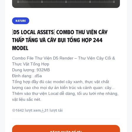
Thông tin liên hệ
Địa chỉ:
209/8D QL13, Phường Bình Thạnh,
NATURE
Thành Phố Hồ Chí Minh, Việt Nam
[D5 LOCAL ASSETS] COMBO THƯ VIỆN CÂY
Email:
funkystylemanage@gmail.com
THẤP TẦNG VÀ CÂY BỤI TỔNG HỢP 244
Điện thoại:
093 803 9170
MODEL
Combo File Thư Viện D5 Render – Thư Viện Cây Cối &
Thực Vật Tổng Hợp
Đăng nhập
Dung lượng: 932MB
Đăng ký
Định dạng: .d5a
Tổng hợp đầy đủ các model cây xanh, thực vật chất
lượng cao cho mọi dự án kiến trúc và cảnh quan: cây...
Thêm vào thư viện Local dễ dàng, tối ưu lưới nhẹ nhàng,
vật liệu sắc nét.
1642 lượt xem
31 lượt tải