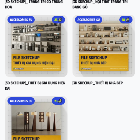
[3D SKECHUP]_ Trang trí cổ Trung
[3D SKECHUP]_Nội thất trang trí
Hoa
bằng gỗ
ACCESSORIES SU
23
ACCESSORIES SU
18
[3D SKECHUP]_Thiết bị gia dụng hiện
[3D SKECHUP]_Thiết bị nhà bếp
đại
ACCESSORIES SU
23