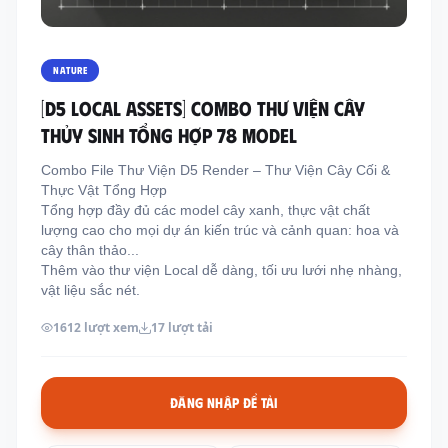
Thông tin liên hệ
Địa chỉ:
209/8D QL13, Phường Bình Thạnh,
NATURE
Thành Phố Hồ Chí Minh, Việt Nam
[D5 LOCAL ASSETS] COMBO THƯ VIỆN CÂY
Email:
funkystylemanage@gmail.com
THỦY SINH TỔNG HỢP 78 MODEL
Điện thoại:
093 803 9170
Combo File Thư Viện D5 Render – Thư Viện Cây Cối &
Thực Vật Tổng Hợp
Tổng hợp đầy đủ các model cây xanh, thực vật chất
Đăng nhập
lượng cao cho mọi dự án kiến trúc và cảnh quan: hoa và
Đăng ký
cây thân thảo...
Thêm vào thư viện Local dễ dàng, tối ưu lưới nhẹ nhàng,
vật liệu sắc nét.
1612 lượt xem
17 lượt tải
ĐĂNG NHẬP ĐỂ TẢI