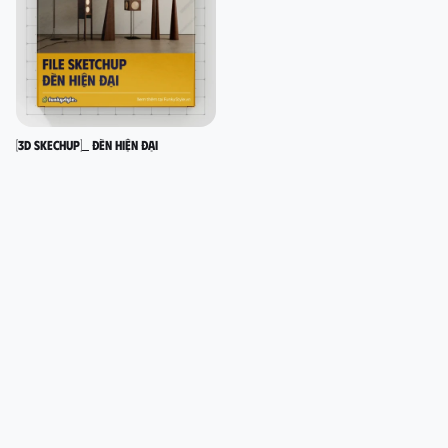
[3D SKECHUP]_ Đèn hiện đại