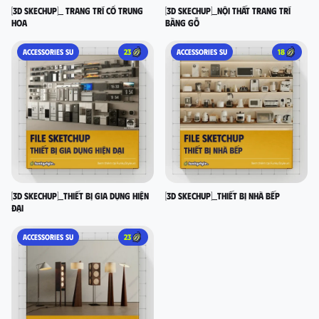
[3D SKECHUP]_ Trang trí cổ Trung
[3D SKECHUP]_Nội thất trang trí
Hoa
bằng gỗ
ACCESSORIES SU
23
ACCESSORIES SU
18
[3D SKECHUP]_Thiết bị gia dụng hiện
[3D SKECHUP]_Thiết bị nhà bếp
đại
ACCESSORIES SU
23