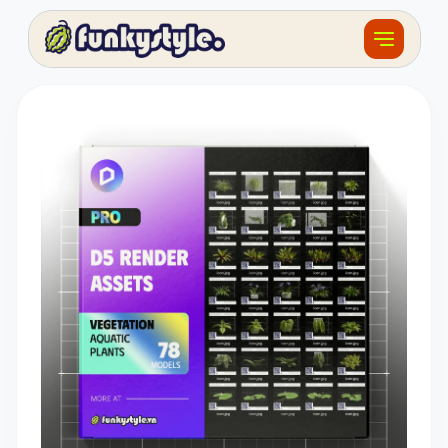
Về funky
Khóa học
Tài nguyên
Sản phẩm
Giải thưởng
Đồ án
Feedback
F.BLOG