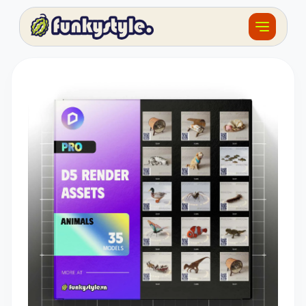
Về funky
Khóa học
Tài nguyên
Sản phẩm
Giải thưởng
Đồ án
Feedback
F.BLOG