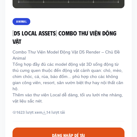
Thông tin liên hệ
Địa chỉ:
209/8D QL13, Phường Bình Thạnh,
ANIMAL
Thành Phố Hồ Chí Minh, Việt Nam
[D5 LOCAL ASSETS] COMBO THƯ VIỆN ĐỘNG
Email:
funkystylemanage@gmail.com
VẬT
Điện thoại:
093 803 9170
Combo Thư Viện Model Động Vật D5 Render – Chủ Đề
Animal
Tổng hợp đầy đủ các model động vật 3D sống động từ
Đăng nhập
thú cưng quen thuộc đến động vật cảnh quan: chó, mèo,
Đăng ký
chim chóc, cá, rùa, báo đốm... phù hợp cho các không
gian công viên, resort, sân vườn biệt thự hay nội thất căn
hộ.
Thêm vào thư viện Local dễ dàng, tối ưu lưới nhẹ nhàng,
vật liệu sắc nét.
1623 lượt xem
14 lượt tải
ĐĂNG NHẬP ĐỂ TẢI