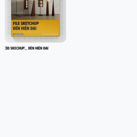
[3D SKECHUP]_ Đèn hiện đại