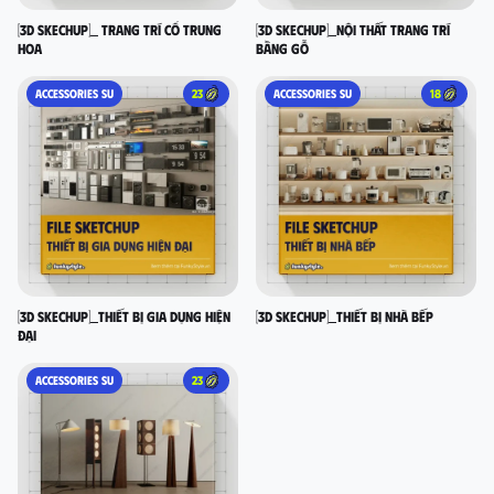
[3D SKECHUP]_ Trang trí cổ Trung
[3D SKECHUP]_Nội thất trang trí
Hoa
bằng gỗ
ACCESSORIES SU
23
ACCESSORIES SU
18
[3D SKECHUP]_Thiết bị gia dụng hiện
[3D SKECHUP]_Thiết bị nhà bếp
đại
ACCESSORIES SU
23