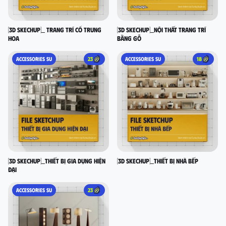
[3D SKECHUP]_ Trang trí cổ Trung
[3D SKECHUP]_Nội thất trang trí
Hoa
bằng gỗ
ACCESSORIES SU
23
ACCESSORIES SU
18
[3D SKECHUP]_Thiết bị gia dụng hiện
[3D SKECHUP]_Thiết bị nhà bếp
đại
ACCESSORIES SU
23