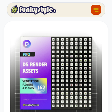
Về funky
Khóa học
Tài nguyên
Sản phẩm
Giải thưởng
Đồ án
Feedback
F.BLOG