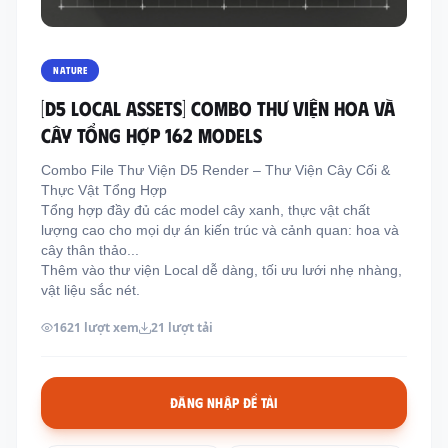
Thông tin liên hệ
Địa chỉ:
209/8D QL13, Phường Bình Thạnh,
NATURE
Thành Phố Hồ Chí Minh, Việt Nam
[D5 LOCAL ASSETS] COMBO THƯ VIỆN HOA VÀ
Email:
funkystylemanage@gmail.com
CÂY TỔNG HỢP 162 MODELS
Điện thoại:
093 803 9170
Combo File Thư Viện D5 Render – Thư Viện Cây Cối &
Thực Vật Tổng Hợp
Tổng hợp đầy đủ các model cây xanh, thực vật chất
Đăng nhập
lượng cao cho mọi dự án kiến trúc và cảnh quan: hoa và
Đăng ký
cây thân thảo...
Thêm vào thư viện Local dễ dàng, tối ưu lưới nhẹ nhàng,
vật liệu sắc nét.
1621 lượt xem
21 lượt tải
ĐĂNG NHẬP ĐỂ TẢI