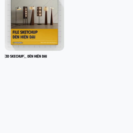
[3D SKECHUP]_ Đèn hiện đại