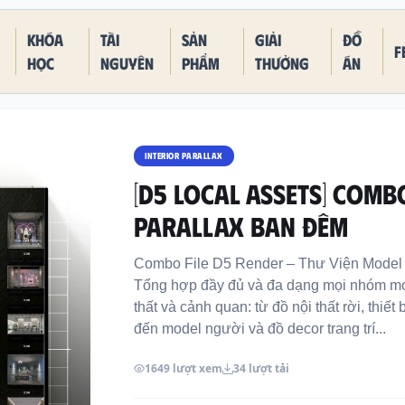
Khóa
Tài
Sản
Giải
Đồ
F
học
nguyên
phẩm
thưởng
án
INTERIOR PARALLAX
[D5 LOCAL ASSETS] COMB
PARALLAX BAN ĐÊM
Combo File D5 Render – Thư Viện Mod
Tổng hợp đầy đủ và đa dạng mọi nhóm mode
thất và cảnh quan: từ đồ nội thất rời, thiết
đến model người và đồ decor trang trí...
1649 lượt xem
34 lượt tải