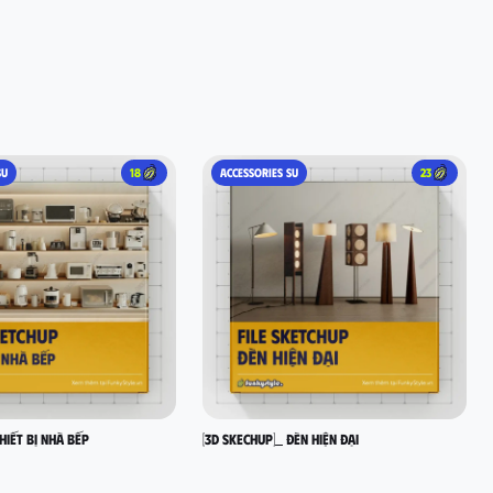
SU
18
ACCESSORIES SU
23
hiết bị nhà bếp
[3D SKECHUP]_ Đèn hiện đại