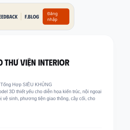
Đăng
eedback
F.BLOG
nhập
O THƯ VIỆN INTERIOR
el Tổng Hợp SIÊU KHỦNG
l 3D thiết yếu cho diễn họa kiến trúc, nội ngoại
 bị vệ sinh, phương tiện giao thông, cây cối, cho