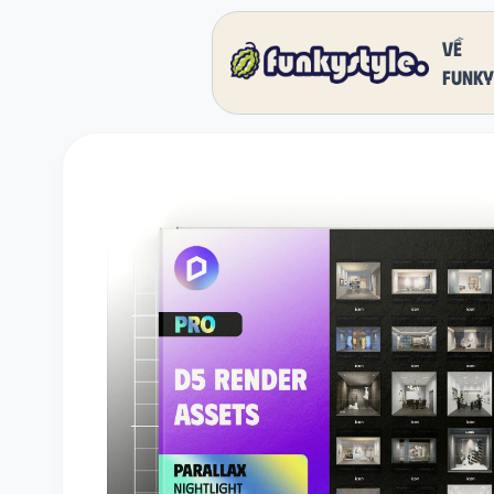
Về
funky