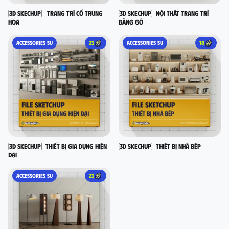
[3D SKECHUP]_ Trang trí cổ Trung
[3D SKECHUP]_Nội thất trang trí
Hoa
bằng gỗ
ACCESSORIES SU
23
ACCESSORIES SU
18
[3D SKECHUP]_Thiết bị gia dụng hiện
[3D SKECHUP]_Thiết bị nhà bếp
đại
ACCESSORIES SU
23