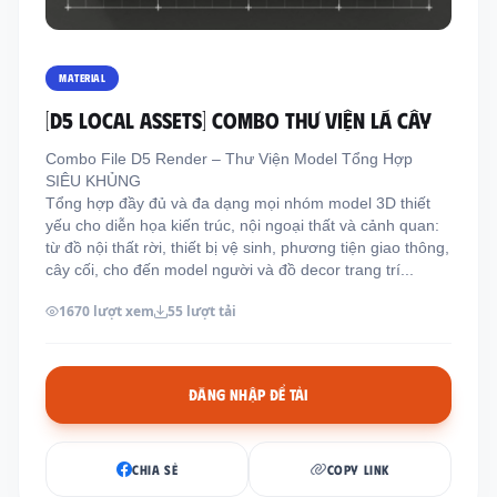
Thông tin liên hệ
Địa chỉ:
209/8D QL13, Phường Bình Thạnh,
MATERIAL
Thành Phố Hồ Chí Minh, Việt Nam
[D5 LOCAL ASSETS] COMBO THƯ VIỆN LÁ CÂY
Email:
funkystylemanage@gmail.com
Combo File D5 Render – Thư Viện Model Tổng Hợp
Điện thoại:
093 803 9170
SIÊU KHỦNG
Tổng hợp đầy đủ và đa dạng mọi nhóm model 3D thiết
yếu cho diễn họa kiến trúc, nội ngoại thất và cảnh quan:
Đăng nhập
từ đồ nội thất rời, thiết bị vệ sinh, phương tiện giao thông,
cây cối, cho đến model người và đồ decor trang trí...
Đăng ký
1670 lượt xem
55 lượt tải
ĐĂNG NHẬP ĐỂ TẢI
CHIA SẺ
COPY LINK