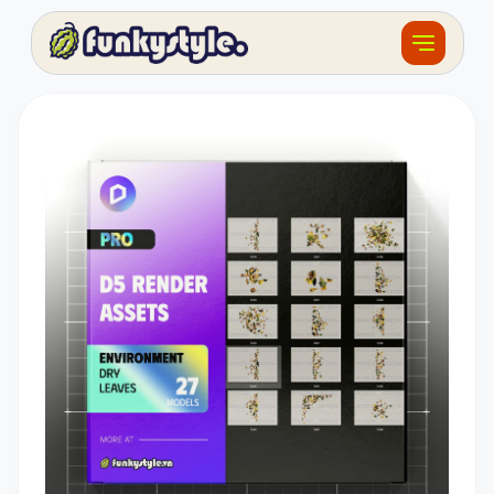
Về funky
Khóa học
Tài nguyên
Sản phẩm
Giải thưởng
Đồ án
Feedback
F.BLOG