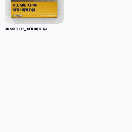
[3D SKECHUP]_ Đèn hiện đại