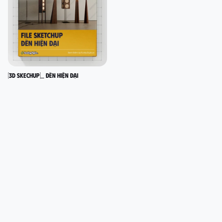
[3D SKECHUP]_ Đèn hiện đại