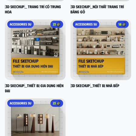
[3D SKECHUP]_ Trang trí cổ Trung
[3D SKECHUP]_Nội thất trang trí
Hoa
bằng gỗ
ACCESSORIES SU
23
ACCESSORIES SU
18
[3D SKECHUP]_Thiết bị gia dụng hiện
[3D SKECHUP]_Thiết bị nhà bếp
đại
ACCESSORIES SU
23