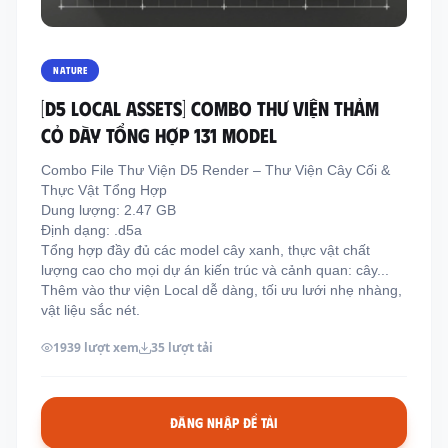
Thông tin liên hệ
Địa chỉ:
209/8D QL13, Phường Bình Thạnh,
NATURE
Thành Phố Hồ Chí Minh, Việt Nam
[D5 LOCAL ASSETS] COMBO THƯ VIỆN THẢM
Email:
funkystylemanage@gmail.com
CỎ DÀY TỔNG HỢP 131 MODEL
Điện thoại:
093 803 9170
Combo File Thư Viện D5 Render – Thư Viện Cây Cối &
Thực Vật Tổng Hợp
Dung lượng: 2.47 GB
Đăng nhập
Định dạng: .d5a
Đăng ký
Tổng hợp đầy đủ các model cây xanh, thực vật chất
lượng cao cho mọi dự án kiến trúc và cảnh quan: cây...
Thêm vào thư viện Local dễ dàng, tối ưu lưới nhẹ nhàng,
vật liệu sắc nét.
1939 lượt xem
35 lượt tải
ĐĂNG NHẬP ĐỂ TẢI