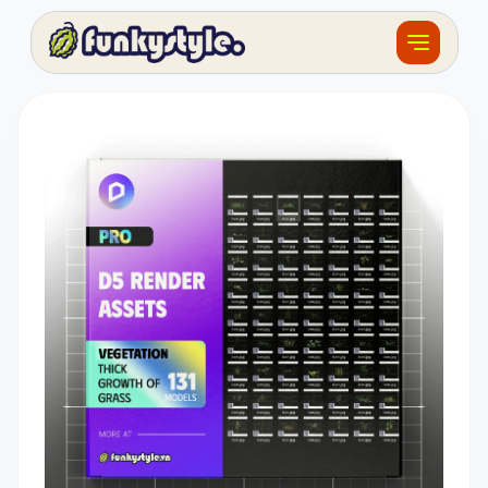
Về funky
Khóa học
Tài nguyên
Sản phẩm
Giải thưởng
Đồ án
Feedback
F.BLOG