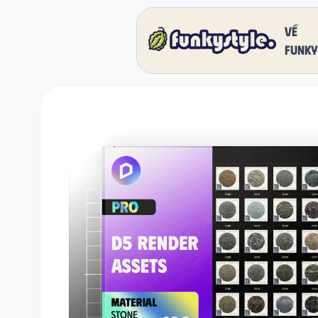
Về
funky