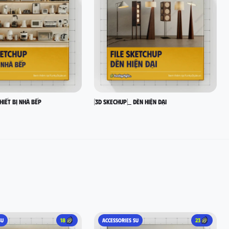
hiết bị nhà bếp
[3D SKECHUP]_ Đèn hiện đại
SU
18
ACCESSORIES SU
23