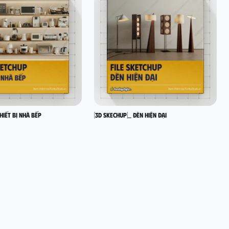
hiết bị nhà bếp
[3D SKECHUP]_ Đèn hiện đại