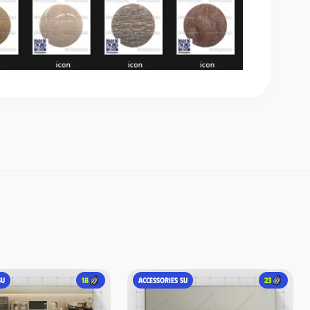
SU
18
ACCESSORIES SU
23