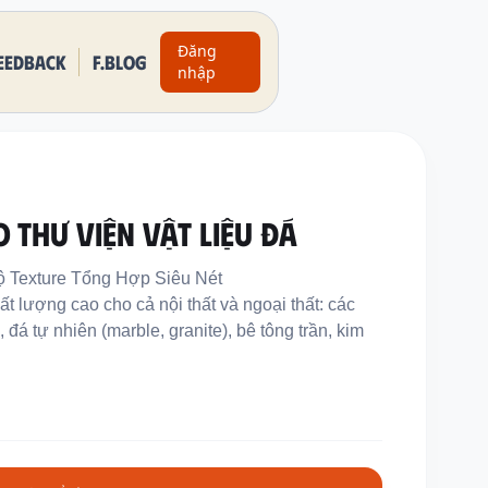
Đăng
eedback
F.BLOG
nhập
 THƯ VIỆN VẬT LIỆU ĐÁ
 Texture Tổng Hợp Siêu Nét
 lượng cao cho cả nội thất và ngoại thất: các
, đá tự nhiên (marble, granite), bê tông trần, kim