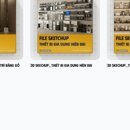
 trí bằng gỗ
[3D SKECHUP]_Thiết bị gia dụng hiện đại
[3D SKECHUP]_T