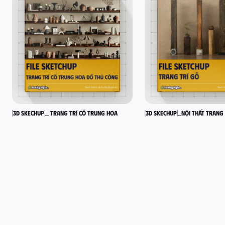
[3D SKECHUP]_ Trang trí cổ Trung Hoa
[3D SKECHUP]_Nội thất trang