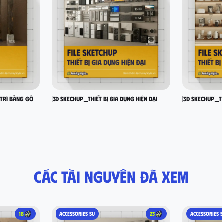
 trí bằng gỗ
[3D SKECHUP]_Thiết bị gia dụng hiện đại
[3D SKECHUP]_T
Các tài nguyên đã xem
18
ACCESSORIES SU
23
ACCESSORIES 