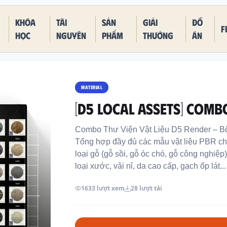
Khóa
Tài
Sản
Giải
Đồ
F
học
nguyên
phẩm
thưởng
án
MATERIAL
[D5 LOCAL ASSETS] COMBO
Combo Thư Viện Vật Liệu D5 Render – Bộ
Tổng hợp đầy đủ các mẫu vật liệu PBR chất
loại gỗ (gỗ sồi, gỗ óc chó, gỗ công nghiệp)
loại xước, vải nỉ, da cao cấp, gạch ốp lát...
1633 lượt xem
28 lượt tải