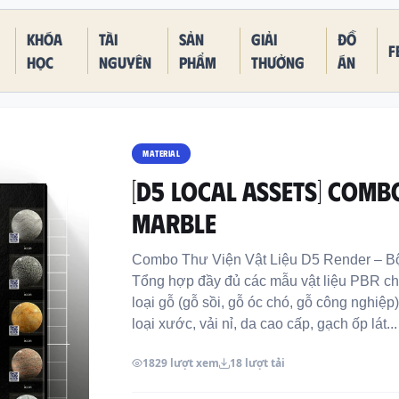
Khóa
Tài
Sản
Giải
Đồ
F
học
nguyên
phẩm
thưởng
án
MATERIAL
[D5 LOCAL ASSETS] COMBO
MARBLE
Combo Thư Viện Vật Liệu D5 Render – Bộ
Tổng hợp đầy đủ các mẫu vật liệu PBR chất
loại gỗ (gỗ sồi, gỗ óc chó, gỗ công nghiệp)
loại xước, vải nỉ, da cao cấp, gạch ốp lát...
1829 lượt xem
18 lượt tải