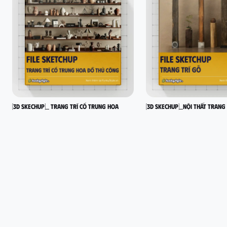
[3D SKECHUP]_ Trang trí cổ Trung Hoa
[3D SKECHUP]_Nội thất trang