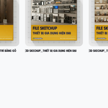
 trí bằng gỗ
[3D SKECHUP]_Thiết bị gia dụng hiện đại
[3D SKECHUP]_T