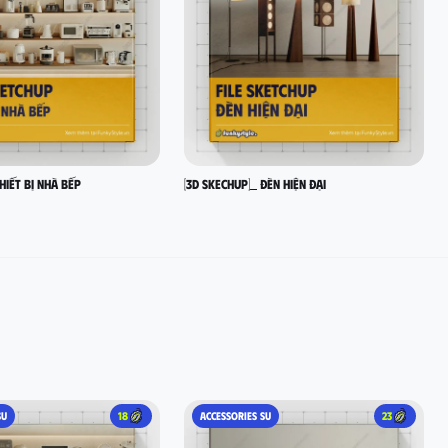
hiết bị nhà bếp
[3D SKECHUP]_ Đèn hiện đại
SU
18
ACCESSORIES SU
23