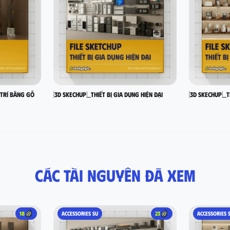
 trí bằng gỗ
[3D SKECHUP]_Thiết bị gia dụng hiện đại
[3D SKECHUP]_T
Các tài nguyên đã xem
18
ACCESSORIES SU
23
ACCESSORIES 