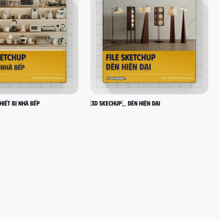
hiết bị nhà bếp
[3D SKECHUP]_ Đèn hiện đại