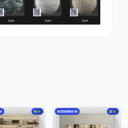
SU
18
ACCESSORIES SU
23