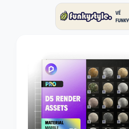
Về
funky