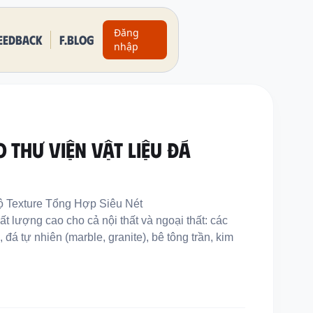
Đăng
eedback
F.BLOG
nhập
 THƯ VIỆN VẬT LIỆU ĐÁ
 Texture Tổng Hợp Siêu Nét
 lượng cao cho cả nội thất và ngoại thất: các
, đá tự nhiên (marble, granite), bê tông trần, kim