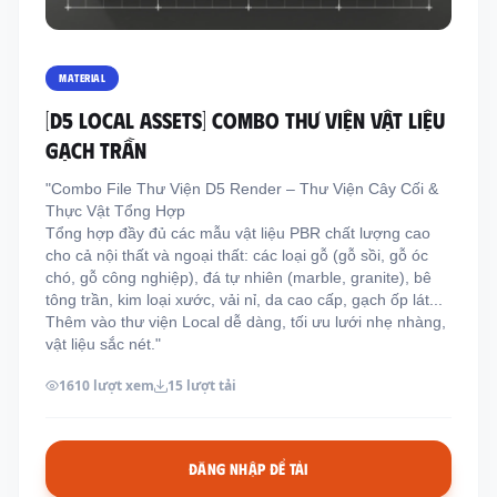
Thông tin liên hệ
Địa chỉ:
209/8D QL13, Phường Bình Thạnh,
MATERIAL
Thành Phố Hồ Chí Minh, Việt Nam
[D5 LOCAL ASSETS] COMBO THƯ VIỆN VẬT LIỆU
Email:
funkystylemanage@gmail.com
GẠCH TRẦN
Điện thoại:
093 803 9170
"Combo File Thư Viện D5 Render – Thư Viện Cây Cối &
Thực Vật Tổng Hợp
Tổng hợp đầy đủ các mẫu vật liệu PBR chất lượng cao
Đăng nhập
cho cả nội thất và ngoại thất: các loại gỗ (gỗ sồi, gỗ óc
Đăng ký
chó, gỗ công nghiệp), đá tự nhiên (marble, granite), bê
tông trần, kim loại xước, vải nỉ, da cao cấp, gạch ốp lát...
Thêm vào thư viện Local dễ dàng, tối ưu lưới nhẹ nhàng,
vật liệu sắc nét."
1610 lượt xem
15 lượt tải
ĐĂNG NHẬP ĐỂ TẢI