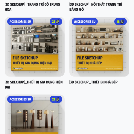
[3D SKECHUP]_ Trang trí cổ Trung
[3D SKECHUP]_Nội thất trang trí
Hoa
bằng gỗ
ACCESSORIES SU
23
ACCESSORIES SU
18
[3D SKECHUP]_Thiết bị gia dụng hiện
[3D SKECHUP]_Thiết bị nhà bếp
đại
ACCESSORIES SU
23