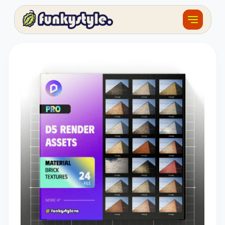
Về funky
Khóa học
Tài nguyên
Sản phẩm
Giải thưởng
Đồ án
Feedback
F.BLOG