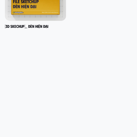
[3D SKECHUP]_ Đèn hiện đại