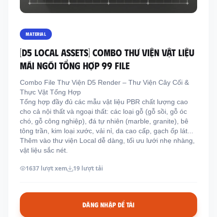
Thông tin liên hệ
Địa chỉ:
209/8D QL13, Phường Bình Thạnh,
MATERIAL
Thành Phố Hồ Chí Minh, Việt Nam
[D5 LOCAL ASSETS] COMBO THƯ VIỆN VẬT LIỆU
Email:
funkystylemanage@gmail.com
MÁI NGÓI TỔNG HỢP 99 FILE
Điện thoại:
093 803 9170
Combo File Thư Viện D5 Render – Thư Viện Cây Cối &
Thực Vật Tổng Hợp
Tổng hợp đầy đủ các mẫu vật liệu PBR chất lượng cao
Đăng nhập
cho cả nội thất và ngoại thất: các loại gỗ (gỗ sồi, gỗ óc
Đăng ký
chó, gỗ công nghiệp), đá tự nhiên (marble, granite), bê
tông trần, kim loại xước, vải nỉ, da cao cấp, gạch ốp lát...
Thêm vào thư viện Local dễ dàng, tối ưu lưới nhẹ nhàng,
vật liệu sắc nét.
1637 lượt xem
19 lượt tải
ĐĂNG NHẬP ĐỂ TẢI