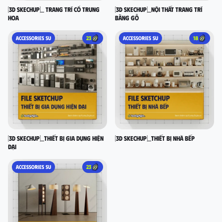
[3D SKECHUP]_ Trang trí cổ Trung
[3D SKECHUP]_Nội thất trang trí
Hoa
bằng gỗ
ACCESSORIES SU
23
ACCESSORIES SU
18
[3D SKECHUP]_Thiết bị gia dụng hiện
[3D SKECHUP]_Thiết bị nhà bếp
đại
ACCESSORIES SU
23