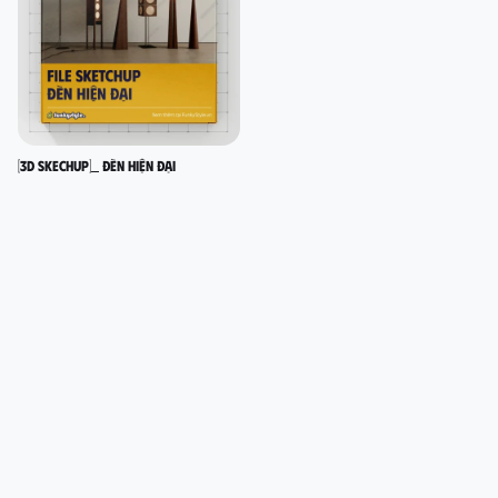
[3D SKECHUP]_ Đèn hiện đại