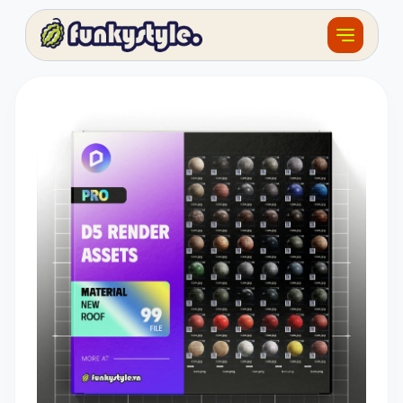
Về funky
Khóa học
Tài nguyên
Sản phẩm
Giải thưởng
Đồ án
Feedback
F.BLOG