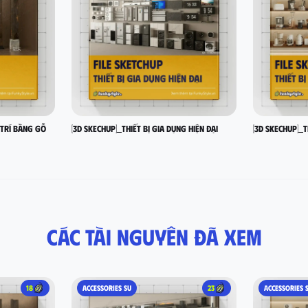
 trí bằng gỗ
[3D SKECHUP]_Thiết bị gia dụng hiện đại
[3D SKECHUP]_T
Các tài nguyên đã xem
18
ACCESSORIES SU
23
ACCESSORIES 