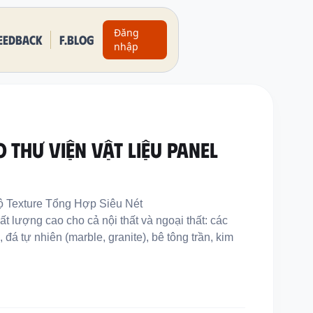
Đăng
eedback
F.BLOG
nhập
 THƯ VIỆN VẬT LIỆU PANEL
 Texture Tổng Hợp Siêu Nét
 lượng cao cho cả nội thất và ngoại thất: các
, đá tự nhiên (marble, granite), bê tông trần, kim