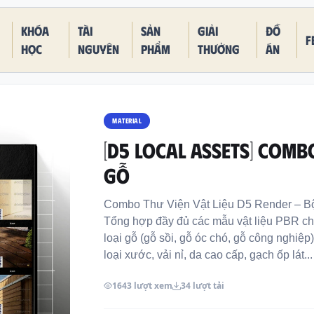
Khóa
Tài
Sản
Giải
Đồ
F
học
nguyên
phẩm
thưởng
án
MATERIAL
[D5 LOCAL ASSETS] COMBO
GỖ
Combo Thư Viện Vật Liệu D5 Render – Bộ
Tổng hợp đầy đủ các mẫu vật liệu PBR chất
loại gỗ (gỗ sồi, gỗ óc chó, gỗ công nghiệp)
loại xước, vải nỉ, da cao cấp, gạch ốp lát...
1643 lượt xem
34 lượt tải