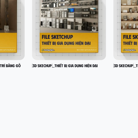
 trí bằng gỗ
[3D SKECHUP]_Thiết bị gia dụng hiện đại
[3D SKECHUP]_T