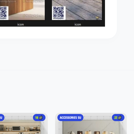
SU
18
ACCESSORIES SU
23