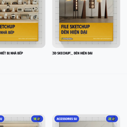
hiết bị nhà bếp
[3D SKECHUP]_ Đèn hiện đại
SU
18
ACCESSORIES SU
23