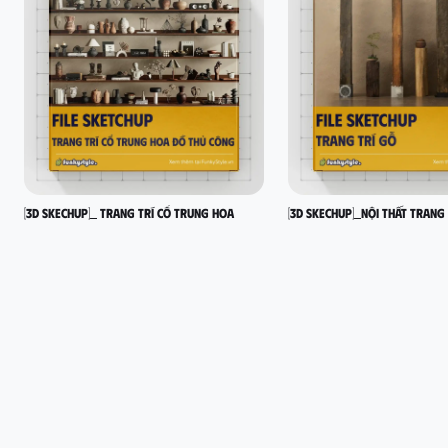
[3D SKECHUP]_ Trang trí cổ Trung Hoa
[3D SKECHUP]_Nội thất trang