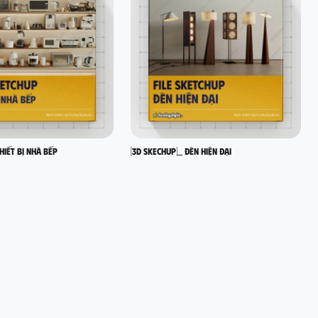
hiết bị nhà bếp
[3D SKECHUP]_ Đèn hiện đại