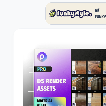
Về
funky