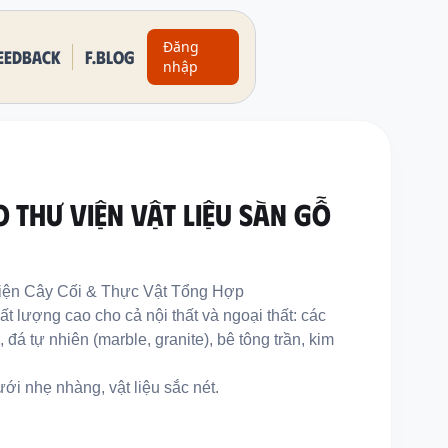
Đăng
eedback
F.BLOG
nhập
O THƯ VIỆN VẬT LIỆU SÀN GỖ
iện Cây Cối & Thực Vật Tổng Hợp
 lượng cao cho cả nội thất và ngoại thất: các
, đá tự nhiên (marble, granite), bê tông trần, kim
ới nhẹ nhàng, vật liệu sắc nét.