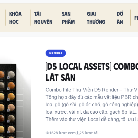
Khóa
Tài
Sản
Giải
Đồ
F
học
nguyên
phẩm
thưởng
án
MATERIAL
[D5 LOCAL ASSETS] COMB
LÁT SÀN
Combo File Thư Viện D5 Render – Thư V
Tổng hợp đầy đủ các mẫu vật liệu PBR chất
loại gỗ (gỗ sồi, gỗ óc chó, gỗ công nghiệp)
loại xước, vải nỉ, da cao cấp, gạch ốp lát...
Thêm vào thư viện Local dễ dàng, tối ưu lư
1628 lượt xem
25 lượt tải