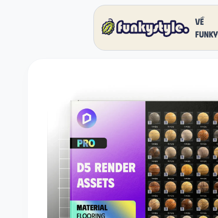
Về
funky