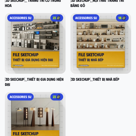
[3D SKECHUP]_ Trang trí cổ Trung
[3D SKECHUP]_Nội thất trang trí
Hoa
bằng gỗ
ACCESSORIES SU
23
ACCESSORIES SU
18
[3D SKECHUP]_Thiết bị gia dụng hiện
[3D SKECHUP]_Thiết bị nhà bếp
đại
ACCESSORIES SU
23