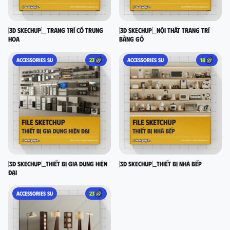
[3D SKECHUP]_ Trang trí cổ Trung
[3D SKECHUP]_Nội thất trang trí
Hoa
bằng gỗ
ACCESSORIES SU
23
ACCESSORIES SU
18
[3D SKECHUP]_Thiết bị gia dụng hiện
[3D SKECHUP]_Thiết bị nhà bếp
đại
ACCESSORIES SU
23