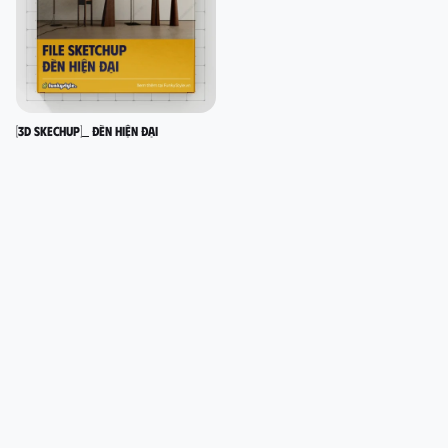
[3D SKECHUP]_ Đèn hiện đại