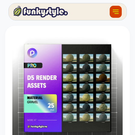
Về funky
Khóa học
Tài nguyên
Sản phẩm
Giải thưởng
Đồ án
Feedback
F.BLOG