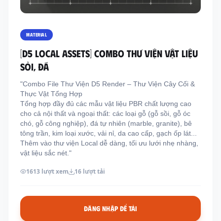
Thông tin liên hệ
Địa chỉ:
209/8D QL13, Phường Bình Thạnh,
MATERIAL
Thành Phố Hồ Chí Minh, Việt Nam
[D5 LOCAL ASSETS] COMBO THƯ VIỆN VẬT LIỆU
Email:
funkystylemanage@gmail.com
SỎI, ĐÁ
Điện thoại:
093 803 9170
"Combo File Thư Viện D5 Render – Thư Viện Cây Cối &
Thực Vật Tổng Hợp
Tổng hợp đầy đủ các mẫu vật liệu PBR chất lượng cao
Đăng nhập
cho cả nội thất và ngoại thất: các loại gỗ (gỗ sồi, gỗ óc
Đăng ký
chó, gỗ công nghiệp), đá tự nhiên (marble, granite), bê
tông trần, kim loại xước, vải nỉ, da cao cấp, gạch ốp lát...
Thêm vào thư viện Local dễ dàng, tối ưu lưới nhẹ nhàng,
vật liệu sắc nét."
1613 lượt xem
16 lượt tải
ĐĂNG NHẬP ĐỂ TẢI