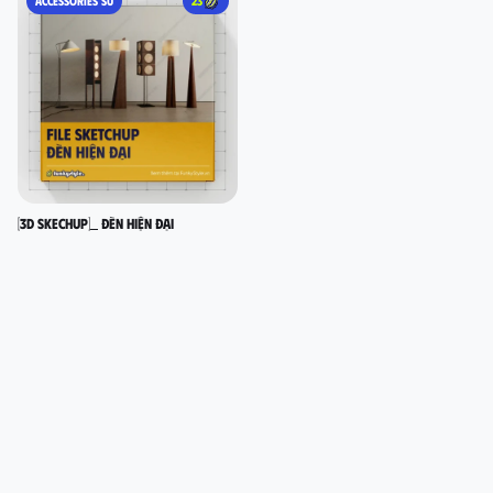
ACCESSORIES SU
23
[3D SKECHUP]_ Đèn hiện đại