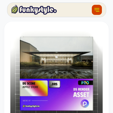
Về funky
Khóa học
Tài nguyên
Sản phẩm
Giải thưởng
Đồ án
Feedback
F.BLOG