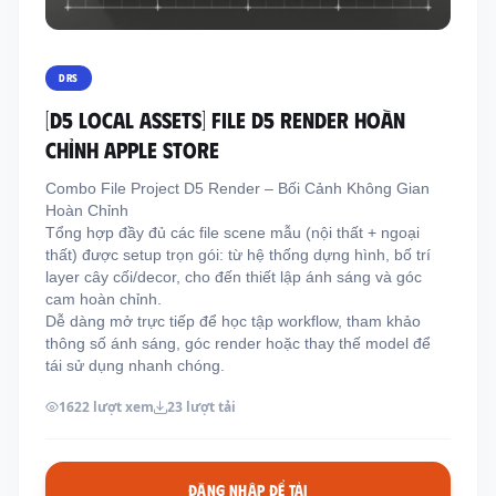
Thông tin liên hệ
Địa chỉ:
209/8D QL13, Phường Bình Thạnh,
DRS
Thành Phố Hồ Chí Minh, Việt Nam
[D5 LOCAL ASSETS] FILE D5 RENDER HOÀN
Email:
funkystylemanage@gmail.com
CHỈNH APPLE STORE
Điện thoại:
093 803 9170
Combo File Project D5 Render – Bối Cảnh Không Gian
Hoàn Chỉnh
Tổng hợp đầy đủ các file scene mẫu (nội thất + ngoại
Đăng nhập
thất) được setup trọn gói: từ hệ thống dựng hình, bố trí
Đăng ký
layer cây cối/decor, cho đến thiết lập ánh sáng và góc
cam hoàn chỉnh.
Dễ dàng mở trực tiếp để học tập workflow, tham khảo
thông số ánh sáng, góc render hoặc thay thế model để
tái sử dụng nhanh chóng.
1622 lượt xem
23 lượt tải
ĐĂNG NHẬP ĐỂ TẢI