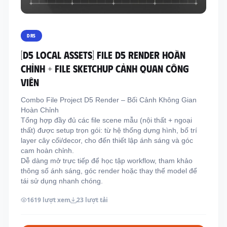
Thông tin liên hệ
Địa chỉ:
209/8D QL13, Phường Bình Thạnh,
DRS
Thành Phố Hồ Chí Minh, Việt Nam
[D5 LOCAL ASSETS] FILE D5 RENDER HOÀN
Email:
funkystylemanage@gmail.com
CHỈNH + FILE SKETCHUP CẢNH QUAN CÔNG
Điện thoại:
093 803 9170
VIÊN
Combo File Project D5 Render – Bối Cảnh Không Gian
Hoàn Chỉnh
Đăng nhập
Tổng hợp đầy đủ các file scene mẫu (nội thất + ngoại
Đăng ký
thất) được setup trọn gói: từ hệ thống dựng hình, bố trí
layer cây cối/decor, cho đến thiết lập ánh sáng và góc
cam hoàn chỉnh.
Dễ dàng mở trực tiếp để học tập workflow, tham khảo
thông số ánh sáng, góc render hoặc thay thế model để
tái sử dụng nhanh chóng.
1619 lượt xem
23 lượt tải