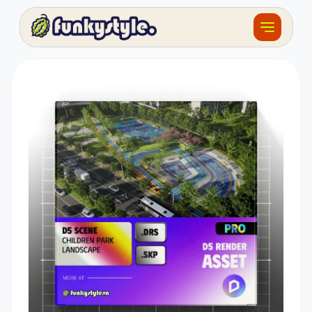
Về funky
Khóa học
Tài nguyên
Sản phẩm
Giải thưởng
Đồ án
Feedback
F.BLOG