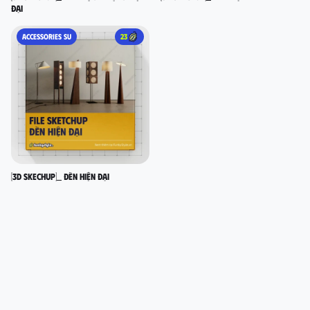
đại
ACCESSORIES SU
23
[3D SKECHUP]_ Đèn hiện đại