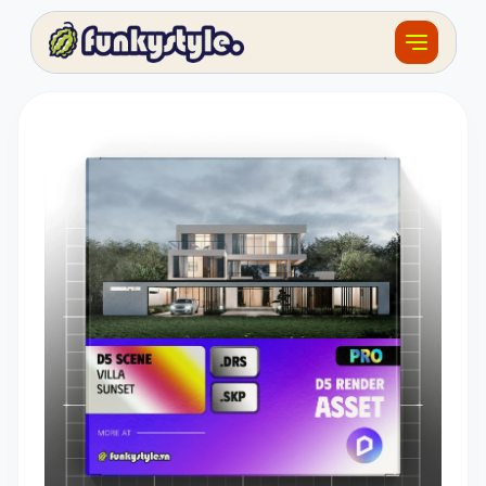
Về funky
Khóa học
Tài nguyên
Sản phẩm
Giải thưởng
Đồ án
Feedback
F.BLOG