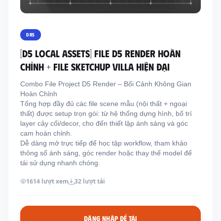
Thông tin liên hệ
Địa chỉ:
209/8D QL13, Phường Bình Thạnh,
DRS
Thành Phố Hồ Chí Minh, Việt Nam
[D5 LOCAL ASSETS] FILE D5 RENDER HOÀN
Email:
funkystylemanage@gmail.com
CHỈNH + FILE SKETCHUP VILLA HIỆN ĐẠI
Điện thoại:
093 803 9170
Combo File Project D5 Render – Bối Cảnh Không Gian
Hoàn Chỉnh
Tổng hợp đầy đủ các file scene mẫu (nội thất + ngoại
Đăng nhập
thất) được setup trọn gói: từ hệ thống dựng hình, bố trí
Đăng ký
layer cây cối/decor, cho đến thiết lập ánh sáng và góc
cam hoàn chỉnh.
Dễ dàng mở trực tiếp để học tập workflow, tham khảo
thông số ánh sáng, góc render hoặc thay thế model để
tái sử dụng nhanh chóng.
1614 lượt xem
32 lượt tải
ĐĂNG NHẬP ĐỂ TẢI