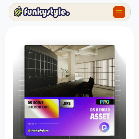
Về funky
Khóa học
Tài nguyên
Sản phẩm
Giải thưởng
Đồ án
Feedback
F.BLOG