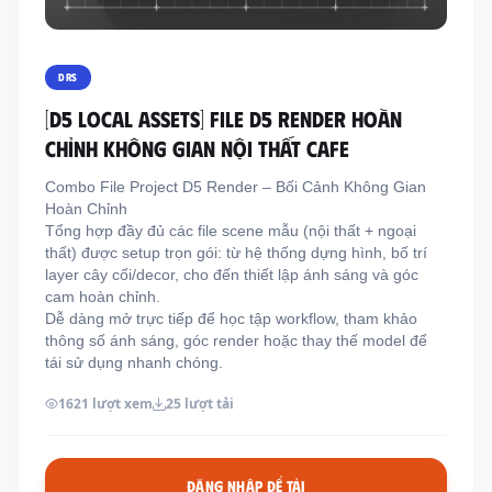
Thông tin liên hệ
Địa chỉ:
209/8D QL13, Phường Bình Thạnh,
DRS
Thành Phố Hồ Chí Minh, Việt Nam
[D5 LOCAL ASSETS] FILE D5 RENDER HOÀN
Email:
funkystylemanage@gmail.com
CHỈNH KHÔNG GIAN NỘI THẤT CAFE
Điện thoại:
093 803 9170
Combo File Project D5 Render – Bối Cảnh Không Gian
Hoàn Chỉnh
Tổng hợp đầy đủ các file scene mẫu (nội thất + ngoại
Đăng nhập
thất) được setup trọn gói: từ hệ thống dựng hình, bố trí
Đăng ký
layer cây cối/decor, cho đến thiết lập ánh sáng và góc
cam hoàn chỉnh.
Dễ dàng mở trực tiếp để học tập workflow, tham khảo
thông số ánh sáng, góc render hoặc thay thế model để
tái sử dụng nhanh chóng.
1621 lượt xem
25 lượt tải
ĐĂNG NHẬP ĐỂ TẢI