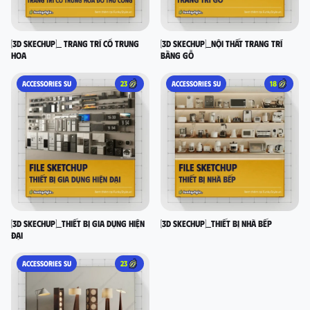
[3D SKECHUP]_ Trang trí cổ Trung
[3D SKECHUP]_Nội thất trang trí
Hoa
bằng gỗ
ACCESSORIES SU
23
ACCESSORIES SU
18
[3D SKECHUP]_Thiết bị gia dụng hiện
[3D SKECHUP]_Thiết bị nhà bếp
đại
ACCESSORIES SU
23