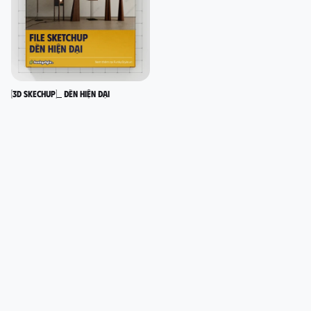
[3D SKECHUP]_ Đèn hiện đại