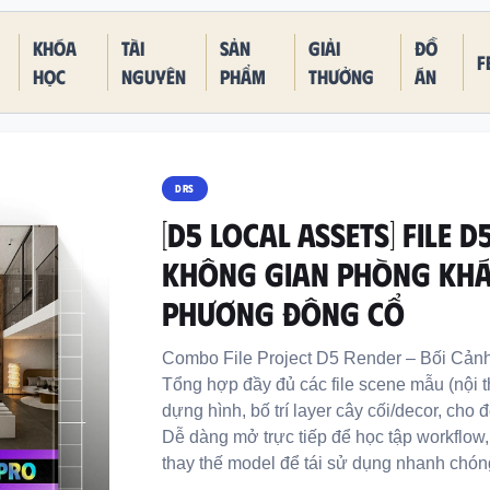
Khóa
Tài
Sản
Giải
Đồ
F
học
nguyên
phẩm
thưởng
án
DRS
[D5 LOCAL ASSETS] FILE 
KHÔNG GIAN PHÒNG KHÁ
PHƯƠNG ĐÔNG CỔ
Combo File Project D5 Render – Bối Cả
Tổng hợp đầy đủ các file scene mẫu (nội th
dựng hình, bố trí layer cây cối/decor, cho
Dễ dàng mở trực tiếp để học tập workflow
thay thế model để tái sử dụng nhanh chón