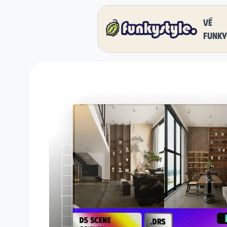
Về
funky