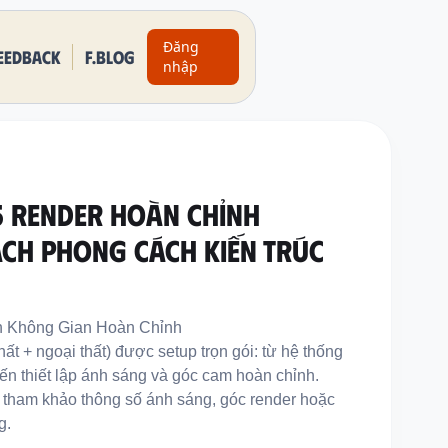
Đăng
eedback
F.BLOG
nhập
D5 RENDER HOÀN CHỈNH
CH PHONG CÁCH KIẾN TRÚC
nh Không Gian Hoàn Chỉnh
ất + ngoại thất) được setup trọn gói: từ hệ thống
 đến thiết lập ánh sáng và góc cam hoàn chỉnh.
, tham khảo thông số ánh sáng, góc render hoặc
g.