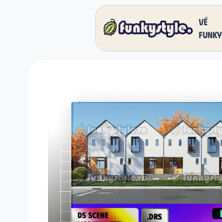
Về
funky