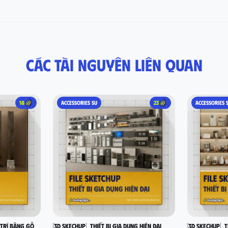
Các tài nguyên liên quan
18
ACCESSORIES SU
23
ACCESSORIES 
 trí bằng gỗ
[3D SKECHUP]_Thiết bị gia dụng hiện đại
[3D SKECHUP]_T