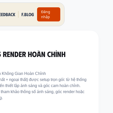
Đăng
eedback
F.BLOG
nhập
D5 RENDER HOÀN CHỈNH
nh Không Gian Hoàn Chỉnh
ất + ngoại thất) được setup trọn gói: từ hệ thống
 đến thiết lập ánh sáng và góc cam hoàn chỉnh.
, tham khảo thông số ánh sáng, góc render hoặc
g.