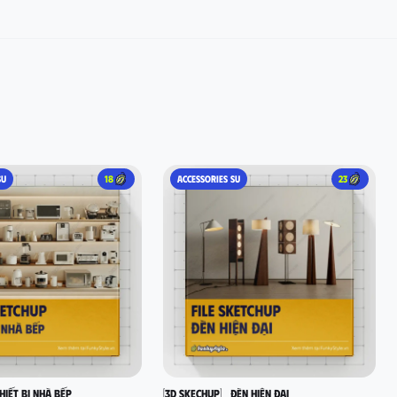
SU
18
ACCESSORIES SU
23
hiết bị nhà bếp
[3D SKECHUP]_ Đèn hiện đại