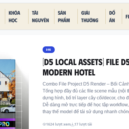
Khóa
Tài
Sản
Giải
Đồ
F
học
nguyên
phẩm
thưởng
án
DRS
[D5 LOCAL ASSETS] FILE 
MODERN HOTEL
Combo File Project D5 Render – Bối Cả
Tổng hợp đầy đủ các file scene mẫu (nội th
dựng hình, bố trí layer cây cối/decor, cho
Dễ dàng mở trực tiếp để học tập workflow
thay thế model để tái sử dụng nhanh chón
1624 lượt xem
17 lượt tải