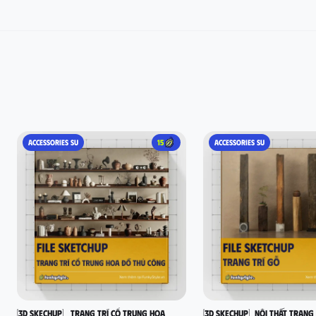
ACCESSORIES SU
15
ACCESSORIES SU
[3D SKECHUP]_ Trang trí cổ Trung Hoa
[3D SKECHUP]_Nội thất trang