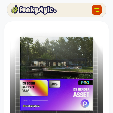
Về funky
Khóa học
Tài nguyên
Sản phẩm
Giải thưởng
Đồ án
Feedback
F.BLOG