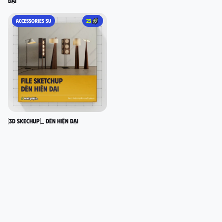
đại
ACCESSORIES SU
23
[3D SKECHUP]_ Đèn hiện đại