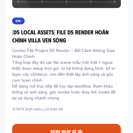
Thông tin liên hệ
Địa chỉ:
209/8D QL13, Phường Bình Thạnh,
DRS
Thành Phố Hồ Chí Minh, Việt Nam
[D5 LOCAL ASSETS] FILE D5 RENDER HOÀN
Email:
funkystylemanage@gmail.com
CHỈNH VILLA VEN SÔNG
Điện thoại:
093 803 9170
Combo File Project D5 Render – Bối Cảnh Không Gian
Hoàn Chỉnh
Tổng hợp đầy đủ các file scene mẫu (nội thất + ngoại
Đăng nhập
thất) được setup trọn gói: từ hệ thống dựng hình, bố trí
Đăng ký
layer cây cối/decor, cho đến thiết lập ánh sáng và góc
cam hoàn chỉnh.
Dễ dàng mở trực tiếp để học tập workflow, tham khảo
thông số ánh sáng, góc render hoặc thay thế model để
tái sử dụng nhanh chóng.
1613 lượt xem
22 lượt tải
ĐĂNG NHẬP ĐỂ TẢI