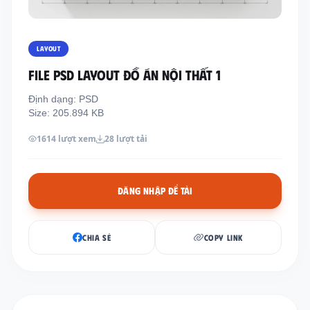
Thông tin liên hệ
Địa chỉ:
209/8D QL13, Phường Bình Thạnh,
LAYOUT
Thành Phố Hồ Chí Minh, Việt Nam
FILE PSD LAYOUT ĐỒ ÁN NỘI THẤT 1
Email:
funkystylemanage@gmail.com
Định dạng: PSD
Điện thoại:
093 803 9170
Size: 205.894 KB
1614 lượt xem
28 lượt tải
Đăng nhập
Đăng ký
ĐĂNG NHẬP ĐỂ TẢI
CHIA SẺ
COPY LINK