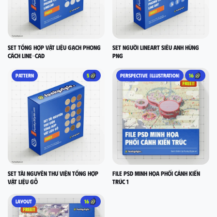
set tổng hợp vật liệu gạch phong
Set người lineart siêu anh hùng
cách LINE-CAD
PNG
PATTERN
5
PERSPECTIVE (ILLUSTRATION)
16
Set Tài nguyên thư viện tổng hợp
FILE PSD MINH HỌA PHỐI CẢNH KIẾN
vật liệu gỗ
TRÚC 1
LAYOUT
16