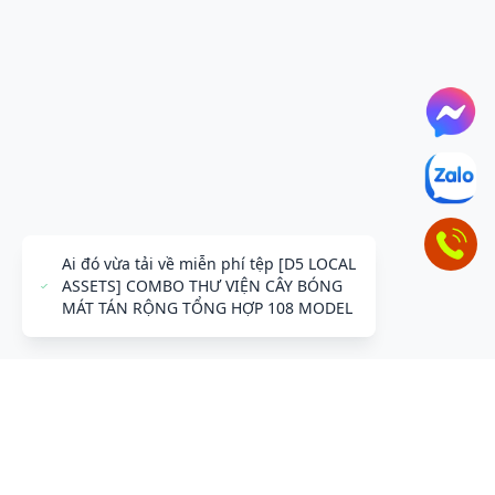
Ai đó vừa tải về miễn phí tệp [D5 LOCAL
ASSETS] COMBO THƯ VIỆN CÂY BÓNG
MÁT TÁN RỘNG TỔNG HỢP 108 MODEL
ĐỂ LẠI THÔNG TIN LIÊN HỆ