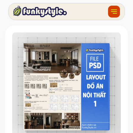
Về funky
Khóa học
Tài nguyên
Sản phẩm
Giải thưởng
Đồ án
Feedback
F.BLOG