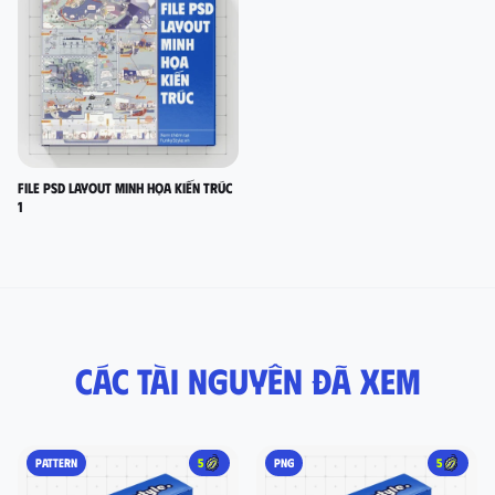
FILE PSD LAYOUT MINH HỌA KIẾN TRÚC
1
Các tài nguyên đã xem
PATTERN
5
PNG
5