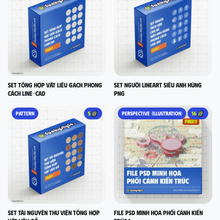
set tổng hợp vật liệu gạch phong
Set người lineart siêu anh hùng
cách LINE-CAD
PNG
PATTERN
5
PERSPECTIVE (ILLUSTRATION)
16
Set Tài nguyên thư viện tổng hợp
FILE PSD MINH HỌA PHỐI CẢNH KIẾN