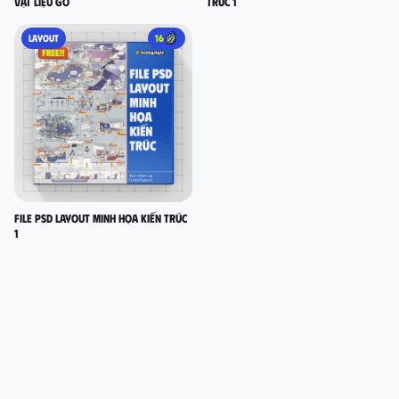
vật liệu gỗ
TRÚC 1
LAYOUT
16
FILE PSD LAYOUT MINH HỌA KIẾN TRÚC
1