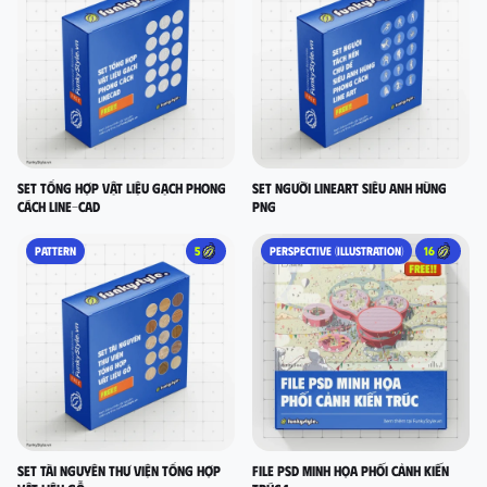
set tổng hợp vật liệu gạch phong
Set người lineart siêu anh hùng
cách LINE-CAD
PNG
PATTERN
5
PERSPECTIVE (ILLUSTRATION)
16
Set Tài nguyên thư viện tổng hợp
FILE PSD MINH HỌA PHỐI CẢNH KIẾN