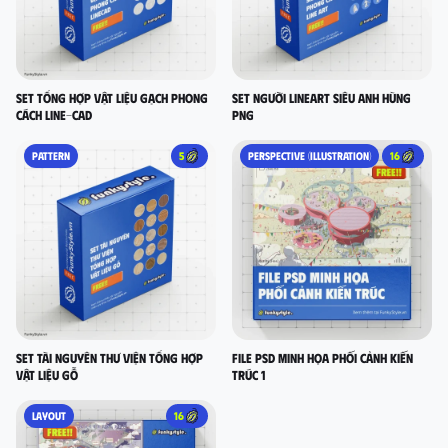
set tổng hợp vật liệu gạch phong
Set người lineart siêu anh hùng
cách LINE-CAD
PNG
PATTERN
5
PERSPECTIVE (ILLUSTRATION)
16
Set Tài nguyên thư viện tổng hợp
FILE PSD MINH HỌA PHỐI CẢNH KIẾN
vật liệu gỗ
TRÚC 1
LAYOUT
16