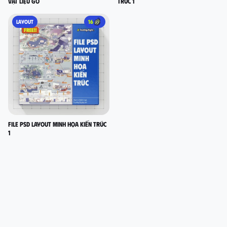
vật liệu gỗ
TRÚC 1
LAYOUT
16
FILE PSD LAYOUT MINH HỌA KIẾN TRÚC
1