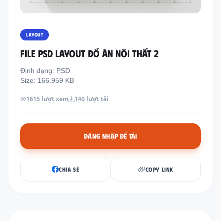
Thông tin liên hệ
Địa chỉ:
209/8D QL13, Phường Bình Thạnh,
LAYOUT
Thành Phố Hồ Chí Minh, Việt Nam
FILE PSD LAYOUT ĐỒ ÁN NỘI THẤT 2
Email:
funkystylemanage@gmail.com
Định dạng: PSD
Điện thoại:
093 803 9170
Size: 166.959 KB
1615 lượt xem
140 lượt tải
Đăng nhập
Đăng ký
ĐĂNG NHẬP ĐỂ TẢI
CHIA SẺ
COPY LINK