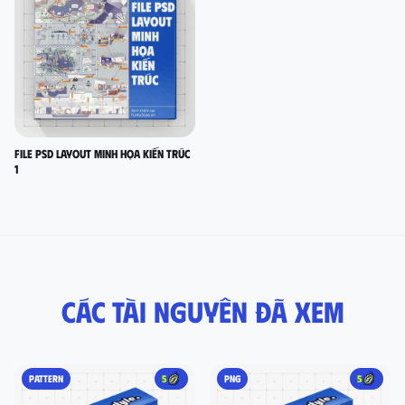
FILE PSD LAYOUT MINH HỌA KIẾN TRÚC
1
Các tài nguyên đã xem
PATTERN
5
PNG
5