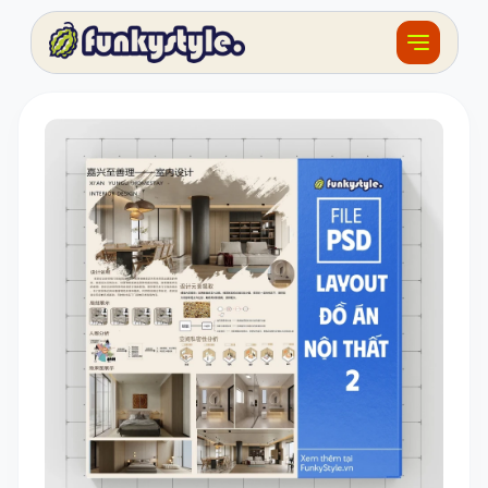
Về funky
Khóa học
Tài nguyên
Sản phẩm
Giải thưởng
Đồ án
Feedback
F.BLOG