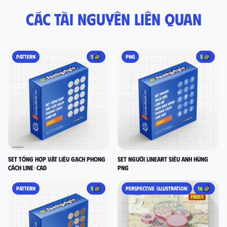
Các tài nguyên liên quan
PATTERN
5
PNG
5
set tổng hợp vật liệu gạch phong
Set người lineart siêu anh hùng
cách LINE-CAD
PNG
PATTERN
5
PERSPECTIVE (ILLUSTRATION)
16