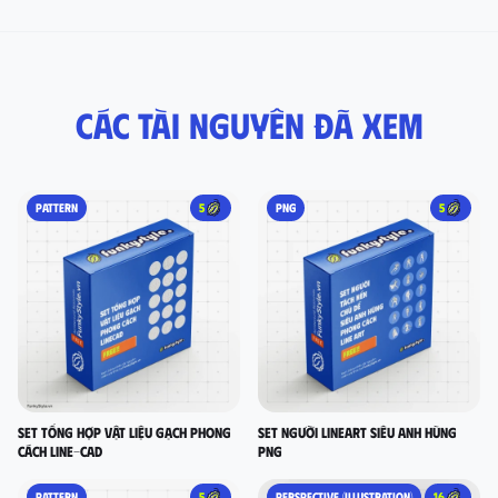
Các tài nguyên đã xem
PATTERN
5
PNG
5
set tổng hợp vật liệu gạch phong
Set người lineart siêu anh hùng
cách LINE-CAD
PNG
PATTERN
5
PERSPECTIVE (ILLUSTRATION)
16