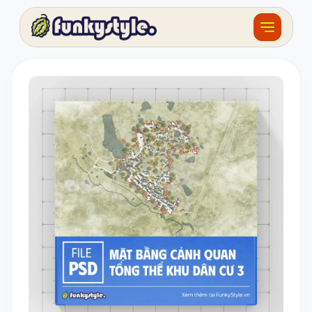
Về funky
Khóa học
Tài nguyên
Sản phẩm
Giải thưởng
Đồ án
Feedback
F.BLOG