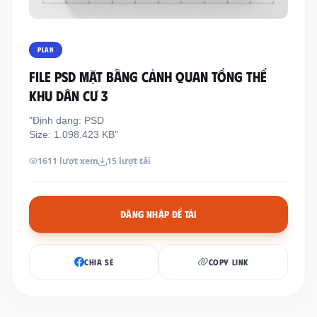
Thông tin liên hệ
Địa chỉ:
209/8D QL13, Phường Bình Thạnh,
PLAN
Thành Phố Hồ Chí Minh, Việt Nam
FILE PSD MẶT BẰNG CẢNH QUAN TỔNG THỂ
Email:
funkystylemanage@gmail.com
KHU DÂN CƯ 3
Điện thoại:
093 803 9170
"Định dạng: PSD
Size: 1.098.423 KB"
Đăng nhập
1611 lượt xem
15 lượt tải
Đăng ký
ĐĂNG NHẬP ĐỂ TẢI
CHIA SẺ
COPY LINK