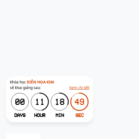
Khóa học
DIỄN HỌA KIM
sẽ khai giảng sau:
Xem chi tiết
00
11
18
47
DAYS
HOUR
MIN
SEC