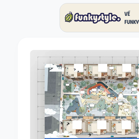
Về
funky