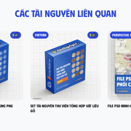
Các tài nguyên liên quan
5
PATTERN
5
PERSPECTIVE (
hùng PNG
Set Tài nguyên thư viện tổng hợp vật liệu
FILE PSD MINH 
gỗ