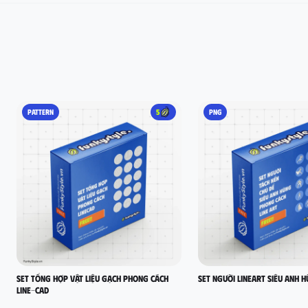
PATTERN
5
PNG
set tổng hợp vật liệu gạch phong cách
Set người lineart siêu anh 
LINE-CAD