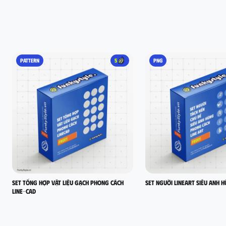
PATTERN
5
PNG
set tổng hợp vật liệu gạch phong cách
Set người lineart siêu anh 
LINE-CAD