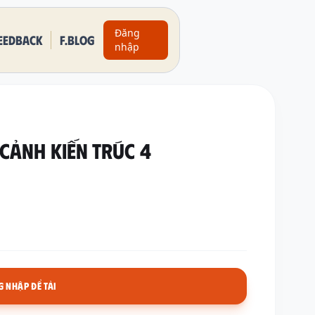
Đăng
eedback
F.BLOG
nhập
 CẢNH KIẾN TRÚC 4
 NHẬP ĐỂ TẢI