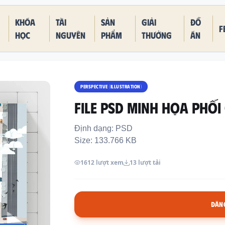
Khóa
Tài
Sản
Giải
Đồ
F
học
nguyên
phẩm
thưởng
án
PERSPECTIVE (ILLUSTRATION)
FILE PSD MINH HỌA PHỐI
Định dạng: PSD
Size: 133.766 KB
1612 lượt xem
13 lượt tải
ĐĂNG