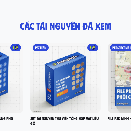
Các tài nguyên đã xem
5
PATTERN
5
PERSPECTIVE (
hùng PNG
Set Tài nguyên thư viện tổng hợp vật liệu
FILE PSD MINH 
gỗ