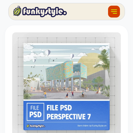
Về funky
Khóa học
Tài nguyên
Sản phẩm
Giải thưởng
Đồ án
Feedback
F.BLOG