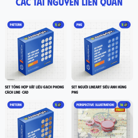
Các tài nguyên liên quan
PATTERN
5
PNG
5
set tổng hợp vật liệu gạch phong
Set người lineart siêu anh hùng
cách LINE-CAD
PNG
PATTERN
5
PERSPECTIVE (ILLUSTRATION)
16