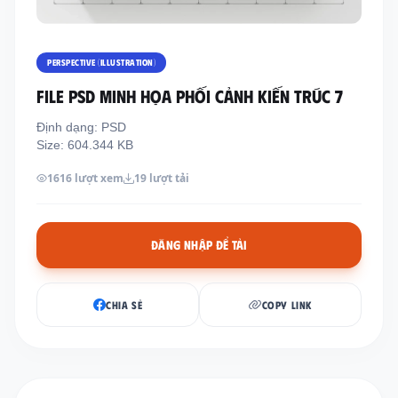
Thông tin liên hệ
Địa chỉ:
209/8D QL13, Phường Bình Thạnh,
PERSPECTIVE (ILLUSTRATION)
Thành Phố Hồ Chí Minh, Việt Nam
FILE PSD MINH HỌA PHỐI CẢNH KIẾN TRÚC 7
Email:
funkystylemanage@gmail.com
Định dạng: PSD
Điện thoại:
093 803 9170
Size: 604.344 KB
1616 lượt xem
19 lượt tải
Đăng nhập
Đăng ký
ĐĂNG NHẬP ĐỂ TẢI
CHIA SẺ
COPY LINK