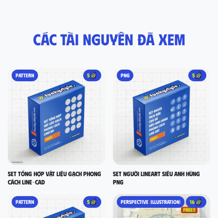
Các tài nguyên đã xem
PATTERN
5
PNG
5
set tổng hợp vật liệu gạch phong
Set người lineart siêu anh hùng
cách LINE-CAD
PNG
PATTERN
5
PERSPECTIVE (ILLUSTRATION)
16