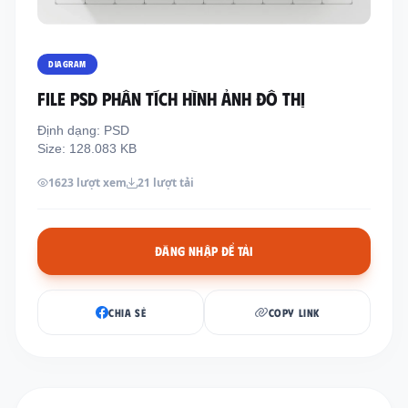
Thông tin liên hệ
Địa chỉ:
209/8D QL13, Phường Bình Thạnh,
DIAGRAM
Thành Phố Hồ Chí Minh, Việt Nam
FILE PSD PHÂN TÍCH HÌNH ẢNH ĐÔ THỊ
Email:
funkystylemanage@gmail.com
Định dạng: PSD
Điện thoại:
093 803 9170
Size: 128.083 KB
1623 lượt xem
21 lượt tải
Đăng nhập
Đăng ký
ĐĂNG NHẬP ĐỂ TẢI
CHIA SẺ
COPY LINK