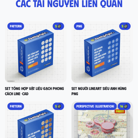
Các tài nguyên liên quan
PATTERN
5
PNG
5
set tổng hợp vật liệu gạch phong
Set người lineart siêu anh hùng
cách LINE-CAD
PNG
PATTERN
5
PERSPECTIVE (ILLUSTRATION)
16