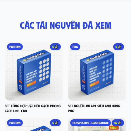
Các tài nguyên đã xem
PATTERN
5
PNG
5
set tổng hợp vật liệu gạch phong
Set người lineart siêu anh hùng
cách LINE-CAD
PNG
PATTERN
5
PERSPECTIVE (ILLUSTRATION)
16