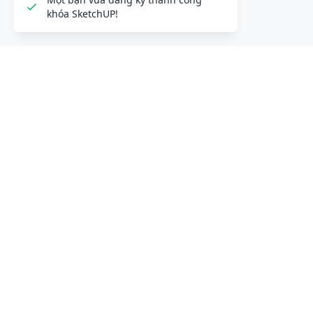
Một bạn vừa đăng ký thành công
khóa SketchUP!
ĐỂ LẠI THÔNG TIN LIÊN HỆ