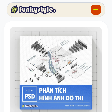
Về funky
Khóa học
Tài nguyên
Sản phẩm
Giải thưởng
Đồ án
Feedback
F.BLOG