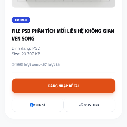
Thông tin liên hệ
Địa chỉ:
209/8D QL13, Phường Bình Thạnh,
DIAGRAM
Thành Phố Hồ Chí Minh, Việt Nam
FILE PSD PHÂN TÍCH MỐI LIÊN HỆ KHÔNG GIAN
Email:
funkystylemanage@gmail.com
VEN SÔNG
Điện thoại:
093 803 9170
Định dạng: PSD
Size: 20.707 KB
Đăng nhập
1663 lượt xem
67 lượt tải
Đăng ký
ĐĂNG NHẬP ĐỂ TẢI
CHIA SẺ
COPY LINK