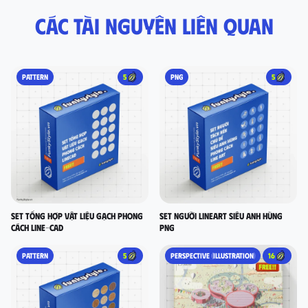
Các tài nguyên liên quan
PATTERN
5
PNG
5
set tổng hợp vật liệu gạch phong
Set người lineart siêu anh hùng
cách LINE-CAD
PNG
PATTERN
5
PERSPECTIVE (ILLUSTRATION)
16