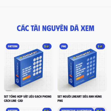
Các tài nguyên đã xem
PATTERN
5
PNG
5
set tổng hợp vật liệu gạch phong
Set người lineart siêu anh hùng
cách LINE-CAD
PNG
PATTERN
5
PERSPECTIVE (ILLUSTRATION)
16