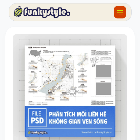
Về funky
Khóa học
Tài nguyên
Sản phẩm
Giải thưởng
Đồ án
Feedback
F.BLOG