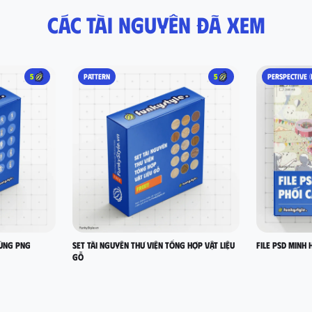
Các tài nguyên đã xem
5
PATTERN
5
PERSPECTIVE (
hùng PNG
Set Tài nguyên thư viện tổng hợp vật liệu
FILE PSD MINH 
gỗ