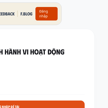
Đăng
eedback
F.BLOG
nhập
CH HÀNH VI HOẠT ĐỘNG
 NHẬP ĐỂ TẢI