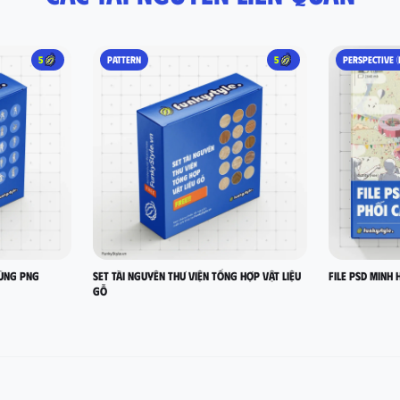
5
PATTERN
5
PERSPECTIVE (
hùng PNG
Set Tài nguyên thư viện tổng hợp vật liệu
FILE PSD MINH 
gỗ