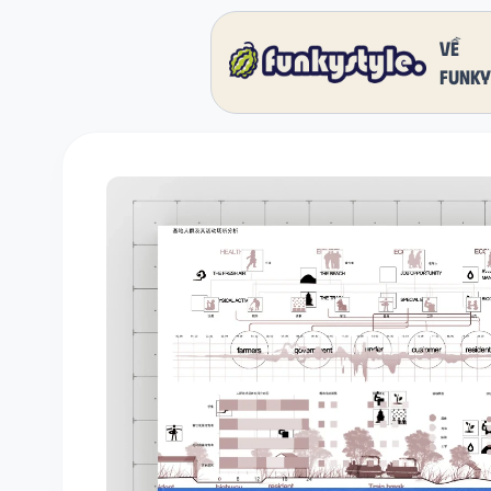
Về
funky