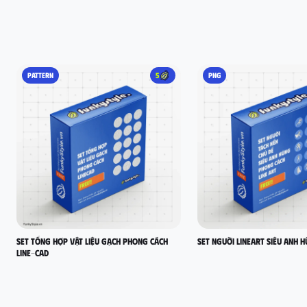
PATTERN
5
PNG
set tổng hợp vật liệu gạch phong cách
Set người lineart siêu anh 
LINE-CAD