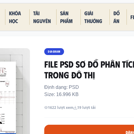
Khóa
Tài
Sản
Giải
Đồ
F
học
nguyên
phẩm
thưởng
án
DIAGRAM
FILE PSD SƠ ĐỒ PHÂN TÍ
TRONG ĐÔ THỊ
Định dạng: PSD
Size: 16.996 KB
1622 lượt xem
19 lượt tải
ĐĂNG