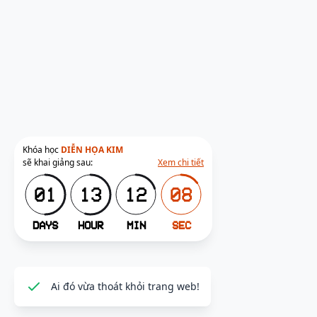
Khóa học
DIỄN HỌA KIM
sẽ khai giảng sau:
Xem chi tiết
01
13
12
07
DAYS
HOUR
MIN
SEC
Ai đó vừa thoát khỏi trang web!