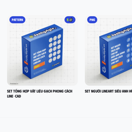
PATTERN
5
PNG
set tổng hợp vật liệu gạch phong cách
Set người lineart siêu anh 
LINE-CAD